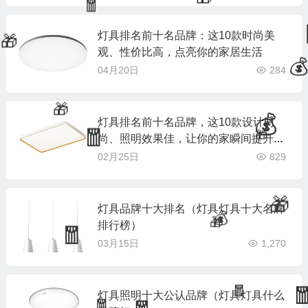
🎁
🧧
灯具排名前十名品牌：这10款时尚美
观、性价比高，点亮你的家居生活
🎁
04月20日
284

灯具排名前十名品牌，这10款设计时
🎁
💰
尚、照明效果佳，让你的家瞬间提升格
调
02月25日
829
🎁
🧧
灯具品牌十大排名（灯具灯具十大名牌
🎁
排行榜）
🎁
💰
03月15日
1,270
🧧
灯具照明十大公认品牌（灯具灯具什么