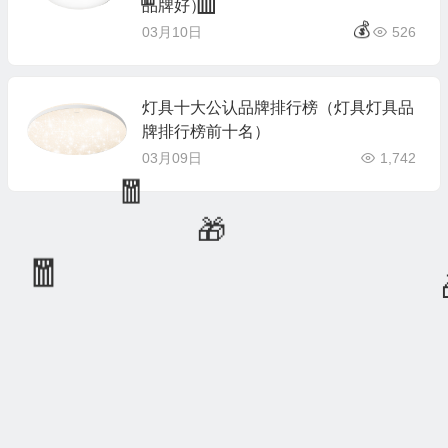
🧧
品牌好）

🧧
03月10日
526
🧧
💰
灯具十大公认品牌排行榜（灯具灯具品
牌排行榜前十名）
03月09日
1,742
🧧
🎁
🧧
🎁
🧧
💰
🧧