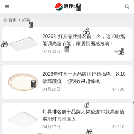
🧧
首页
灯具
🧧
2026年灯具品牌排名前十名，这10款智
💰
能调光超节能，家居氛围感拉满！
07月30日
35
🎁
🧧
💰
2026年灯具十大品牌排行榜揭晓：这10
款高颜值，照明效果超惊艳
04月29日
798
🧧
灯具排名前十品牌大揭秘这10款高颜值
💰
实用灯具闭眼入
04月27日
210