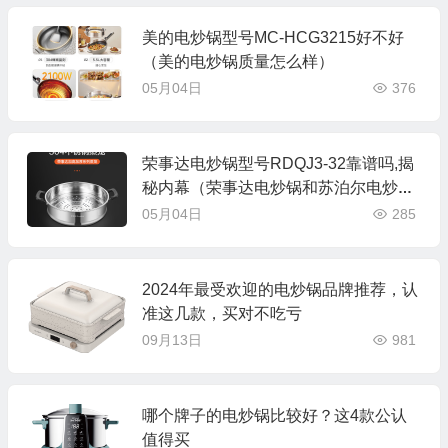
美的电炒锅型号MC-HCG3215好不好
（美的电炒锅质量怎么样）
05月04日
376
荣事达电炒锅型号RDQJ3-32靠谱吗,揭
秘内幕（荣事达电炒锅和苏泊尔电炒锅
哪个好）
05月04日
285
2024年最受欢迎的电炒锅品牌推荐，认
准这几款，买对不吃亏
09月13日
981
哪个牌子的电炒锅比较好？这4款公认
值得买