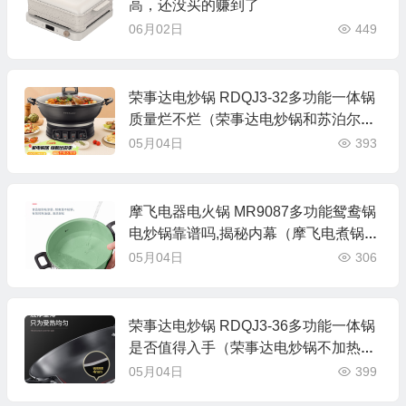
高，还没买的赚到了
06月02日
449
荣事达电炒锅 RDQJ3-32多功能一体锅
质量烂不烂（荣事达电炒锅和苏泊尔电
炒锅哪个好）
05月04日
393
摩飞电器电火锅 MR9087多功能鸳鸯锅
电炒锅靠谱吗,揭秘内幕（摩飞电煮锅怎
么样）
05月04日
306
荣事达电炒锅 RDQJ3-36多功能一体锅
是否值得入手（荣事达电炒锅不加热怎
么办）
05月04日
399