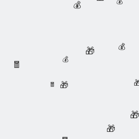
🎁
💰
💰
💰
🎁
💰
🧧

🎁
🧧

🎁