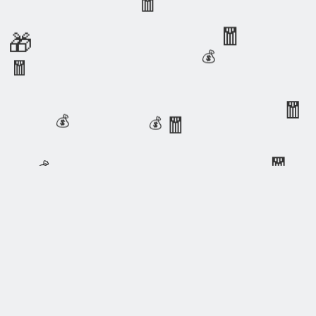
🧧
🧧
🎁
💰
🧧
🧧
💰
🧧
💰
🧧
💰
💰
🎁
💰
🎁
💰
🧧
🧧
Copyright © 测评众 版权所有，
湘ICP备18025367号-3
湘公网安备43112602000276
湘ICP备18025367号-3