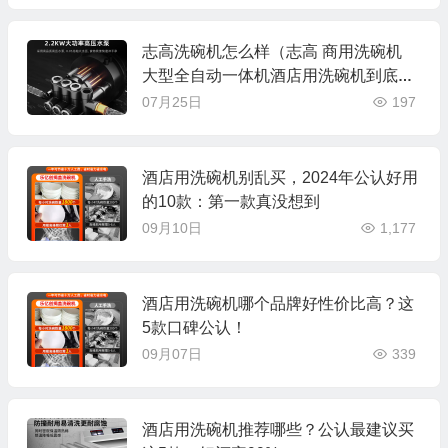
志高洗碗机怎么样（志高 商用洗碗机
大型全自动一体机酒店用洗碗机到底如
何,值得入手吗）
07月25日
197
酒店用洗碗机别乱买，2024年公认好用
的10款：第一款真没想到
09月10日
1,177
酒店用洗碗机哪个品牌好性价比高？这
5款口碑公认！
09月07日
339
酒店用洗碗机推荐哪些？公认最建议买