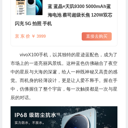
蓝 蓝晶×天玑9300 5000mAh蓝
海电池 蔡司超级长焦 120W双芯
闪充 5G 拍照 手机
京 东 价 ￥ 3999
直接去购买
vivoX100手机，以其独特的星迹蓝配色，成为了
市场上的一道亮丽风景线。这种蓝色仿佛融合了夜空
中的星辰与大海的深邃，给人一种既神秘又高贵的感
觉。而机身的轻薄设计，更是让人爱不释手。握在手
中，仿佛握住了整个宇宙，每一次触摸都是一次与星
辰的对话。