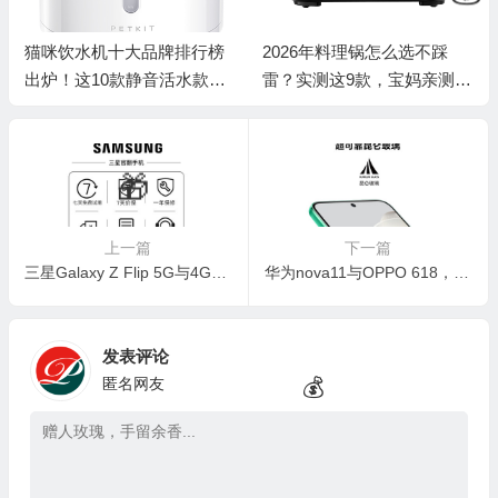
猫咪饮水机十大品牌排行榜
2026年料理锅怎么选不踩
出炉！这10款静音活水款让
雷？实测这9款，宝妈亲测好
喵主子爱上喝水
用才敢说！
上一篇
下一篇
三星Galaxy Z Flip 5G与4G之争：新一代折叠屏手机值得你入手吗？
华为nova11与OPPO 618，哪款更值得你拥有？
发表评论
匿名网友
💰
🧧
🧧