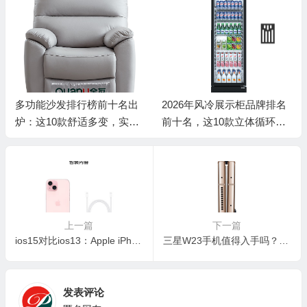
能沙发排行榜前十名出
2026年风冷展示柜品牌排名
2026
这10款舒适多变，实用
前十名，这10款立体循环制
踩雷？实
满！
冷，保鲜省电超赞！
避坑！
上一篇
下一篇
ios15对比ios13：Apple iPhone 15手机评测说真相
三星W23手机值得入手吗？深度对比W22，揭秘折叠屏新贵
发表评论