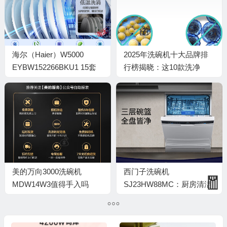
🧧
海尔（Haier）W5000
2025年洗碗机十大品牌排
EYBW152266BKU1 15套
行榜揭晓：这10款洗净
洗碗机怎么样？值得买吗？
强，省心又实用
一文深入了解
美的万向3000洗碗机
西门子洗碗机
MDW14W3值得手入吗
SJ23HW88MC：厨房清洁
（美的洗碗机哪款性价比最
新选择，性价比之选
高）