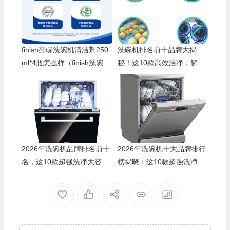
🧧
💰
finish亮碟洗碗机清洁剂250
洗碗机排名前十品牌大揭
ml*4瓶怎么样（finish洗碗机
秘！这10款高效洁净，解放
清洁剂怎么使用）
双手就选它们！
2026年洗碗机品牌排名前十
2026年洗碗机十大品牌排行
名，这10款超强洗净大容
榜揭晓：这10款超强洗净，
💰
量，省心省力太香了！
省心又高效！
🧧