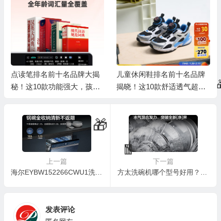
点读笔排名前十名品牌大揭
儿童休闲鞋排名前十名品牌
秘！这10款功能强大，孩子
揭晓！这10款舒适透气超好
学习好帮手
穿
上一篇
下一篇
海尔EYBW152266CWU1洗碗机深度测评：洗碗界的“全能选手”值得你拥有吗？
方太洗碗机哪个型号好用？深度测评JPCD12E-NF1.i洗碗机，质量到底如何？
发表评论