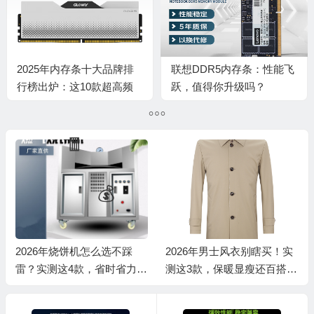
💰
2025年内存条十大品牌排
联想DDR5内存条：性能飞
行榜出炉：这10款超高频
跃，值得你升级吗？
率、稳定性强，游戏和办公
必备
2026年烧饼机怎么选不踩
2026年男士风衣别瞎买！实
雷？实测这4款，省时省力还
测这3款，保暖显瘦还百搭，
香脆！
闭眼入不踩雷