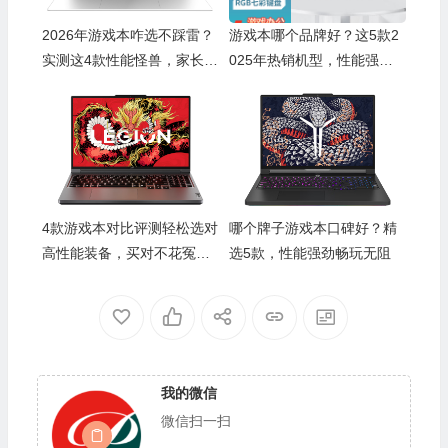
2026年游戏本咋选不踩雷？
游戏本哪个品牌好？这5款2
🎁
实测这4款性能怪兽，家长看
025年热销机型，性能强
🧧
完秒懂
劲、性价比高，绝对值得入
手，游戏体验更畅快
4款游戏本对比评测轻松选对
哪个牌子游戏本口碑好？精
高性能装备，买对不花冤枉
选5款，性能强劲畅玩无阻
钱
🧧
我的微信
💰
微信扫一扫