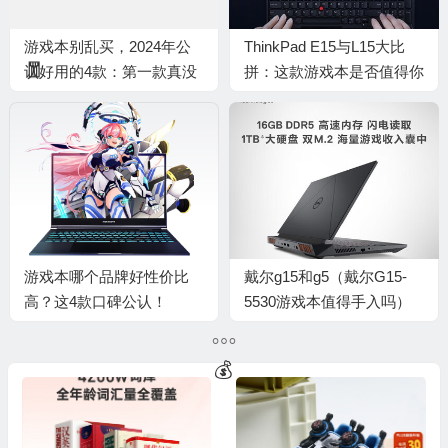
游戏本别乱买，2024年公
ThinkPad E15与L15大比
认好用的4款：第一款真没
拼：这款游戏本是否值得你
想到
入手？
游戏本哪个品牌好性价比
戴尔g15和g5（戴尔G15-
🎁
高？这4款口碑公认！
5530游戏本值得手入吗）