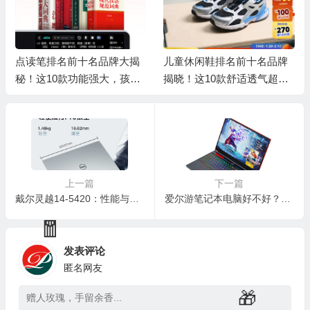
💰
点读笔排名前十名品牌大揭
儿童休闲鞋排名前十名品牌
秘！这10款功能强大，孩子
揭晓！这10款舒适透气超好
学习好帮手
穿
🧧
上一篇
下一篇
💰
戴尔灵越14-5420：性能与颜值并存的全能之选
爱尔游笔记本电脑好不好？爱尔游Z15S游戏本靠谱吗？深度揭秘
💰
发表评论
匿名网友