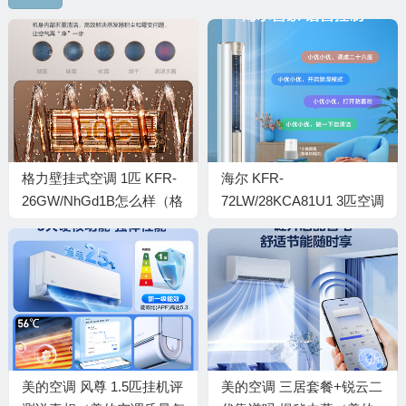
格力壁挂式空调 1匹 KFR-
海尔 KFR-
26GW/NhGd1B怎么样（格
72LW/28KCA81U1 3匹空调
力壁挂式空调 1匹 KFR-
好不好（海尔空调怎么调制
26GW/NhGd1B评测说真
热模式）
相）
美的空调 风尊 1.5匹挂机评
美的空调 三居套餐+锐云二