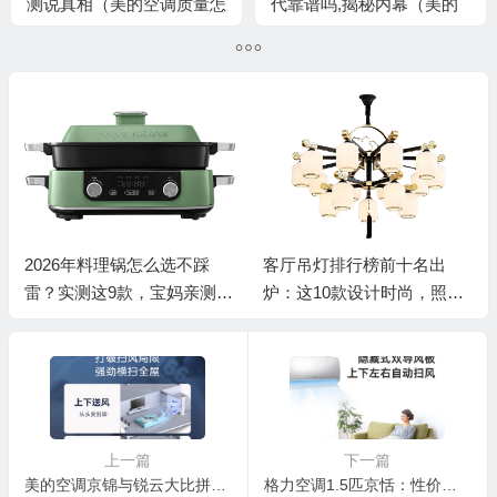
测说真相（美的空调质量怎
代靠谱吗,揭秘内幕（美的
么样,排名如何）
空调漏水内机漏水怎么修视
频）
2026年料理锅怎么选不踩
客厅吊灯排行榜前十名出
雷？实测这9款，宝妈亲测好
炉：这10款设计时尚，照明
用才敢说！
效果超惊艳
上一篇
下一篇
美的空调京锦与锐云大比拼：性价比之选，美的3匹京绽空调值得入手吗？
格力空调1.5匹京恬：性价比与质量的双重保障