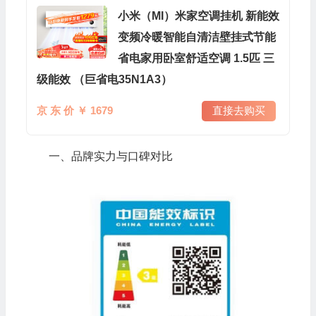
小米（MI）米家空调挂机 新能效
变频冷暖智能自清洁壁挂式节能
省电家用卧室舒适空调 1.5匹 三
级能效 （巨省电35N1A3）
京 东 价 ￥ 1679
直接去购买
一、品牌实力与口碑对比