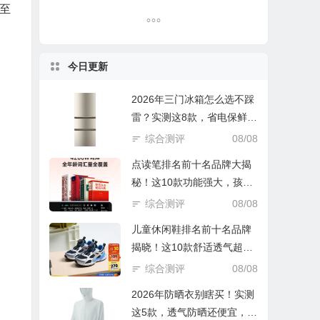
至
今日更新
2026年三门冰箱怎么选不踩
雷？实测这8款，省电保鲜还
实惠！
综合测评
08/08
点读笔排名前十名品牌大揭
秘！这10款功能强大，孩子
学习好帮手
综合测评
08/08
儿童休闲鞋排名前十名品牌
揭晓！这10款舒适透气超好
穿
综合测评
08/08
2026年防晒衣别瞎买！实测
这5款，透气防晒还便宜，谁