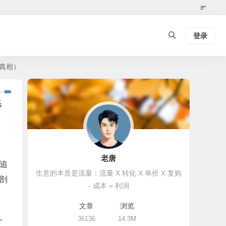
登录
看真相）
器
老唐
为追
生意的本质是流量：流量 X 转化 X 单价 X 复购
剖
- 成本 = 利润
文章
浏览
。
36136
14.3M