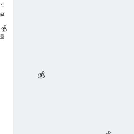
长
每
量