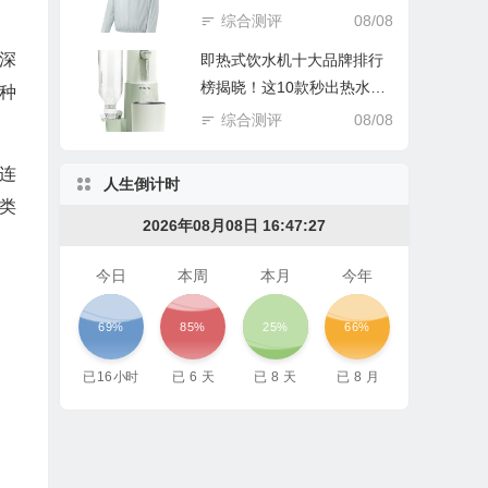
踩坑谁后悔！
综合测评
08/08
深
即热式饮水机十大品牌排行
榜揭晓！这10款秒出热水超
种
实用
综合测评
08/08
连
人生倒计时
类
2026年08月08日 16:47:29
今日
本周
本月
今年
69%
85%
25%
66%
已
16
小时
已
6
天
已
8
天
已
8
月