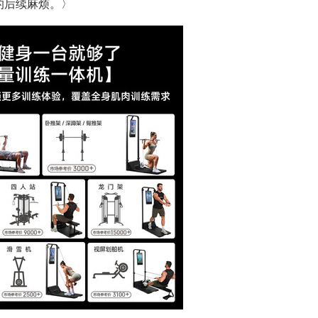
的后续麻烦。〉