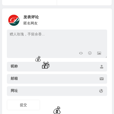
发表评论
匿名网友
昵称
🧧
邮箱
网址
💰
提交