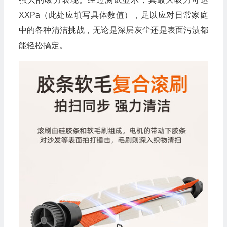
XXPa（此处应填写具体数值），足以应对日常家庭
中的各种清洁挑战，无论是深层灰尘还是表面污渍都
能轻松搞定。