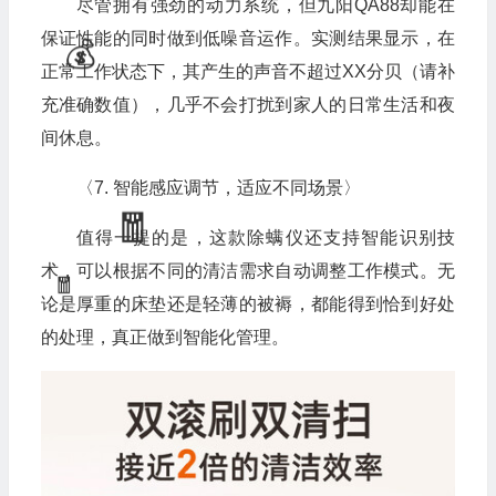
尽管拥有强劲的动力系统，但九阳QA88却能在
保证性能的同时做到低噪音运作。实测结果显示，在
正常工作状态下，其产生的声音不超过XX分贝（请补
充准确数值），几乎不会打扰到家人的日常生活和夜
💰
间休息。
〈7. 智能感应调节，适应不同场景〉
值得一提的是，这款除螨仪还支持智能识别技
术，可以根据不同的清洁需求自动调整工作模式。无
论是厚重的床垫还是轻薄的被褥，都能得到恰到好处
的处理，真正做到智能化管理。