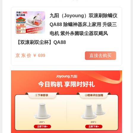
九阳（Joyoung）双滚刷除螨仪
QA88 除螨神器床上家用 升级三
电机 紫外杀菌吸尘器双飓风
【双滚刷双尘杯】QA88
京 东 价 ￥ 699
直接去购买