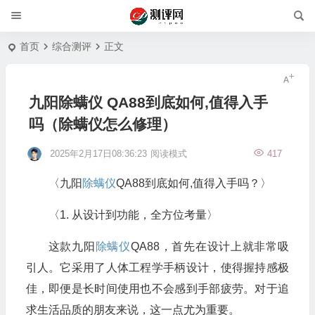
首页
综合测评
正文
九阳除螨仪 QA88到底如何,值得入手
吗（除螨仪怎么修理）
2025年2月17日08:36:23
阅读模式
417
〈九阳
除螨仪
QA88到底如何,值得入手吗？〉
〈1. 从设计到功能，全方位考量〉
这款九阳
除螨仪
QA88，首先在设计上就非常吸
引人。它采用了人体工程学手柄设计，使得握持感极
佳，即便是长时间使用也不会感到手部疲劳。对于追
求生活品质的朋友来说，这一点尤为重要。