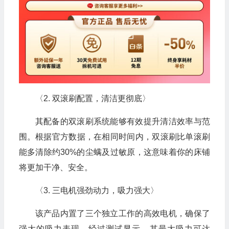
〈2. 双滚刷配置，清洁更彻底〉
其配备的双滚刷系统能够有效提升清洁效率与范
围。根据官方数据，在相同时间内，双滚刷比单滚刷
能多清除约30%的尘螨及过敏原，这意味着你的床铺
将更加干净、安全。
〈3. 三电机强劲动力，吸力强大〉
该产品内置了三个独立工作的高效电机，确保了
强大的吸力表现。经过测试显示，其最大吸力可达