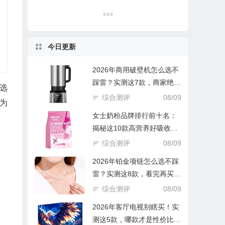
今日更新
2026年商用破壁机怎么选不
踩雷？实测这7款，商家绝不
选
会告诉你的避坑指南！
综合测评
08/09
为
女士奶粉品牌排行前十名：
揭秘这10款高营养好吸收的
优选款！
综合测评
08/09
2026年铂金项链怎么选不踩
雷？实测这8款，看完再买立
省一半钱！
综合测评
08/09
2026年客厅电视别瞎买！实
测这5款，哪款才是性价比之