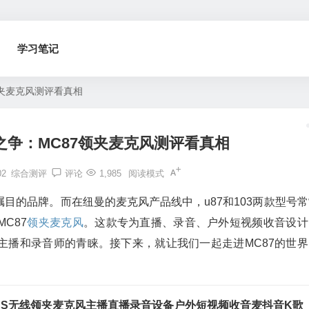
学习笔记
领夹麦克风测评看真相
3之争：MC87领夹麦克风测评看真相
02
综合测评
评论
1,985
阅读模式
目的品牌。而在纽曼的麦克风产品线中，u87和103两款型号常
C87
领夹麦克风
。这款专为直播、录音、户外短视频收音设计
主播和录音师的青睐。接下来，就让我们一起走进MC87的世界
PLUS无线领夹麦克风主播直播录音设备户外短视频收音麦抖音K歌