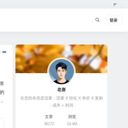
登录
常
老唐
的
生意的本质是流量：流量 X 转化 X 单价 X 复购
，
- 成本 = 利润
文章
浏览
36172
14.4M