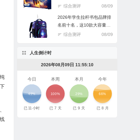
王？
综合测评
08/09
2026年学生拉杆书包品牌排
名前十名，这10款大容量减
负，护脊设计超赞！
综合测评
08/09
人生倒计时
2026年08月09日 11:55:11
纯
今日
本周
本月
今年
下
49%
100%
29%
66%
已
11
小时
已
7
天
已
9
天
已
8
月
、
线