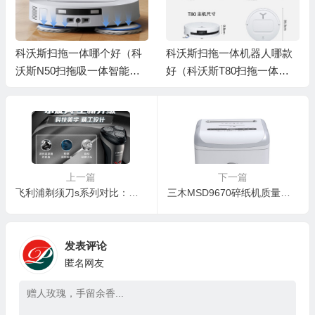
💰
💰
科沃斯扫拖一体哪个好（科
科沃斯扫拖一体机器人哪款
沃斯N50扫拖吸一体智能家
好（科沃斯T80扫拖一体机
用水箱版扫地机器人是否值
扫地机器人质量烂不烂）
得入手）
🎁
上一篇
下一篇
飞利浦剃须刀s系列对比：飞利浦S1213/02电动剃须刀深度测评，究竟值不值得你入手？
三木MSD9670碎纸机质量如何？一篇深度解读助你轻松上手
发表评论
匿名网友