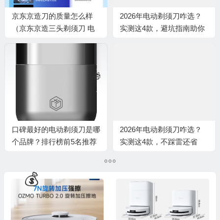
京东京造刀的质量怎么样
2026年电动剃须刀咋选？
（京东京造三头剃须刀 电
实测这4款，避坑指南助你
💰
动便携男士剃须刀电动剃须
告别扯胡子
刀靠谱吗,揭秘内幕）
🎁
🎁
口碑最好的电动剃须刀是哪
2026年电动剃须刀咋选？
个品牌？排行榜前5名推荐
实测这4款，不踩雷还省
钱，速看