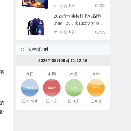
王？
综合测评
08/09
2026年学生拉杆书包品牌排
名前十名，这10款大容量减
负，护脊设计超赞！
综合测评
08/09
人生倒计时
2026年08月09日 11:12:18
令实
今日
本周
本月
今年
，
46%
100%
29%
66%
已
11
小时
已
7
天
已
9
天
已
8
月
悉的
舒