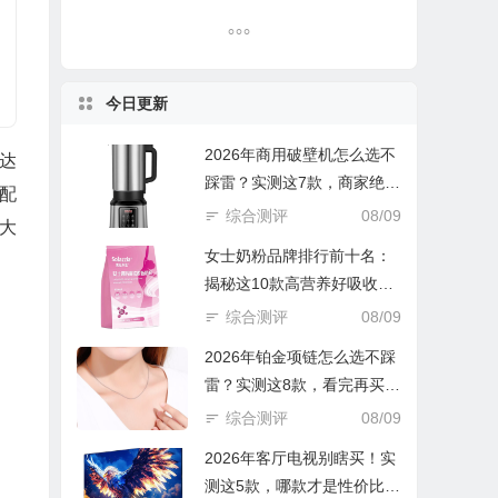
今日更新
2026年商用破壁机怎么选不
高达
踩雷？实测这7款，商家绝不
存配
会告诉你的避坑指南！
综合测评
08/09
大
女士奶粉品牌排行前十名：
揭秘这10款高营养好吸收的
优选款！
综合测评
08/09
2026年铂金项链怎么选不踩
雷？实测这8款，看完再买立
省一半钱！
综合测评
08/09
2026年客厅电视别瞎买！实
测这5款，哪款才是性价比之