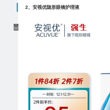
2、安视优隐形眼镜护理液