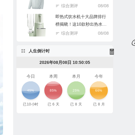
踩坑谁后悔！
综合测评
08/08
即热式饮水机十大品牌排行
榜揭晓！这10款秒出热水超
实用
综合测评
08/08
人生倒计时
2026年08月08日 10:50:07
今日
本周
本月
今年
45%
85%
25%
66%
已
10
小时
已
6
天
已
8
天
已
8
月