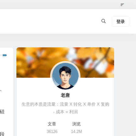
登录
、
老唐
生意的本质是流量：流量 X 转化 X 单价 X 复购
硅
- 成本 = 利润
文章
浏览
36126
14.2M
段