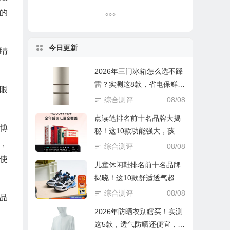
的
今日更新
睛
2026年三门冰箱怎么选不踩
雷？实测这8款，省电保鲜还
眼
实惠！
综合测评
08/08
点读笔排名前十名品牌大揭
，博
秘！这10款功能强大，孩子
，
学习好帮手
综合测评
08/08
使
儿童休闲鞋排名前十名品牌
揭晓！这10款舒适透气超好
穿
综合测评
08/08
品
2026年防晒衣别瞎买！实测
这5款，透气防晒还便宜，谁