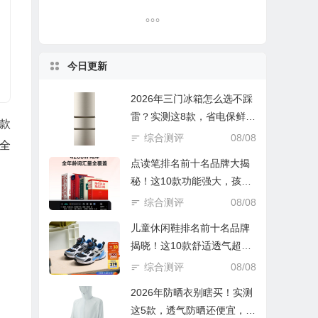
今日更新
2026年三门冰箱怎么选不踩
雷？实测这8款，省电保鲜还
款
实惠！
综合测评
08/08
全
点读笔排名前十名品牌大揭
秘！这10款功能强大，孩子
学习好帮手
综合测评
08/08
儿童休闲鞋排名前十名品牌
揭晓！这10款舒适透气超好
穿
综合测评
08/08
2026年防晒衣别瞎买！实测
这5款，透气防晒还便宜，谁