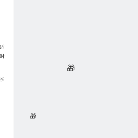
适
时
长