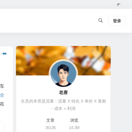
登录
车
老唐
全
生意的本质是流量：流量 X 转化 X 单价 X 复购
在
- 成本 = 利润
文章
浏览
36136
14.3M