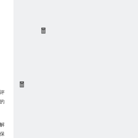
评
的
解
保