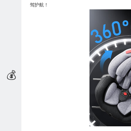
驾护航！
🎁
💰