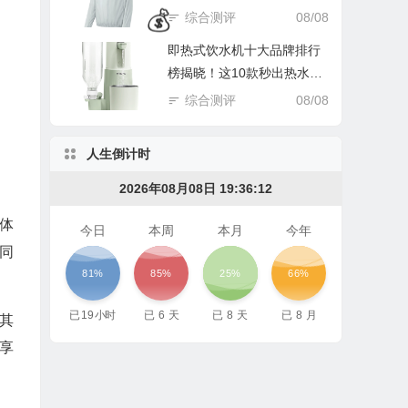
踩坑谁后悔！
综合测评
08/08
即热式饮水机十大品牌排行
榜揭晓！这10款秒出热水超
实用
综合测评
08/08
人生倒计时
2026年08月08日 19:36:13
体
今日
本周
本月
今年
同
81%
85%
25%
66%
已
19
小时
已
6
天
已
8
天
已
8
月
其
享