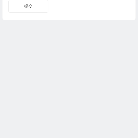
🎁
提交
🎁
🎁
🎁
Copyright © 测评众 版权所有，
湘ICP备18025367号-3
湘公网安备43112602000276
湘ICP备18025367号-3