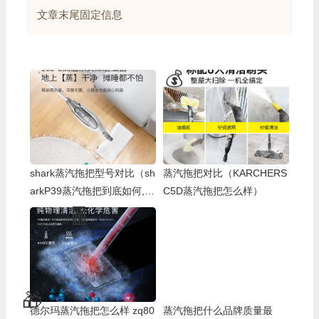
文章末尾固定信息
🎁
🎁
shark蒸汽拖把型号对比（sh
蒸汽拖把对比（KARCHERS
arkP39蒸汽拖把到底如何,值
C5D蒸汽拖把怎么样）
得入手吗）
🎁
💰
德尔玛蒸汽拖把怎么样 zq80
蒸汽拖把什么品牌质量最