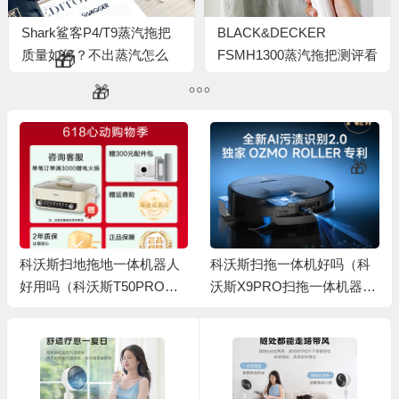
Shark鲨客P4/T9蒸汽拖把
BLACK&DECKER
质量如何？不出蒸汽怎么
FSMH1300蒸汽拖把测评看
办？
真相：家庭清洁的得力助手
科沃斯扫地拖地一体机器人
科沃斯扫拖一体机好吗（科
好用吗（科沃斯T50PRO扫
沃斯X9PRO扫拖一体机器人
🧧
拖一体机扫地机器人质量如
扫地机器人到底如何,值得入
何）
手吗）
🎁