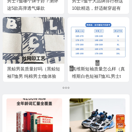
男士T恤哪个牌子好？测评
男士T恤十大品牌排行榜这
这5款高弹透气爆款
10款精选，舒适耐穿超有
型
黑鲸男装质量好吗（黑鲸短
真维斯短袖质量怎么样（真
袖T恤男 纯棉男士t恤体验
维斯白色短袖T恤XL男士t
🎁
🎁
效果好吗）
恤体验效果好吗）
🧧