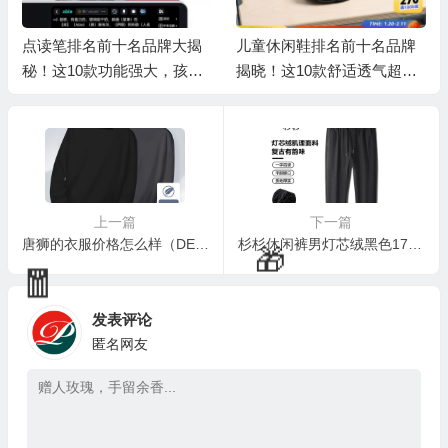
点读笔排名前十名品牌大揭
儿童休闲鞋排名前十名品牌
秘！这10款功能强大，孩子
揭晓！这10款舒适透气超好
学习好帮手
穿

上一篇
下一篇
💰
唐狮的衣服价格怎么样（DESSO唐狮T恤 男款秋冬季半高领 2XL男士T恤是否值得入手）
杉杉休闲裤男灯芯绒黑色175男士休闲裤靠谱吗,揭秘内幕（杉杉休闲裤男灯芯绒黑色175男士休闲裤评测说真相）
发表评论
匿名网友