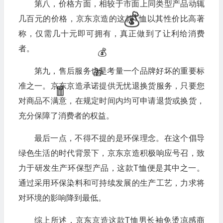
第八，价格方面，相较于市面上同类型产品动辄
几百元的价格，京东京造的这款T恤以其性价比高著
称，仅需几十元即可拥有，真正做到了让利给消费
者。
🧧
第九，售后服务也是考量一个品牌好坏的重要标
🧧
准之一。京东京造承诺提供无忧退换货服务，只要您
对商品不满意，在规定时间内均可申请退货或换货，
充分保障了消费者的权益。
最后一点，不得不提的是环保理念。在这个倡导
绿色生活的时代背景下，京东京造积极响应号召，致
力于研发生产环保型产品，这款T恤便是其中之一。
💰
通过采用环保染料和可持续发展的生产工艺，力求将
对环境的影响降到最低。
综上所述，京东京造这款T恤男长袖免烫凉感商