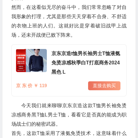
然而，在这看似无尽的奋斗中，我们常常忽略了对自
我形象的打理，尤其是那些天天穿着不合身、不舒适
的衣物上班的人们。这就好比是穿着破旧战甲上战
场，还未开战便已败下阵来。
京东京造t恤男长袖男士T恤液氨
免烫凉感秋季白T打底商务2024
黑色 L
京 东 价 ￥ 119
直接去购买
今天我们就来聊聊京东京造这款T恤男长袖免烫
凉感商务黑T恤L男士T恤，看看它是否真的能成为职
场战士们的秘密武器。
首先，这款T恤采用了液氨免烫技术，这意味着什么