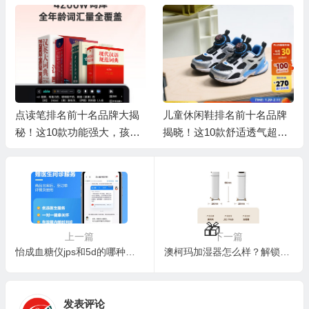
点读笔排名前十名品牌大揭
儿童休闲鞋排名前十名品牌
秘！这10款功能强大，孩子
揭晓！这10款舒适透气超好
学习好帮手
穿
💰
上一篇
下一篇
怡成血糖仪jps和5d的哪种好？老唐带你一探究竟
澳柯玛加湿器怎么样？解锁室内湿润新体验
🧧
🧧
发表评论