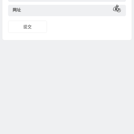
网址
提交
🧧
💰
Copyright © 测评众 版权所有，
湘ICP备18025367号-3