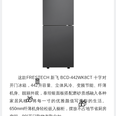
这款FRESTECH 新飞 BCD-442WK8CT 十字对
开门冰箱，442升容量、立体风冷、变频节能、纤薄
机身、靓丽外观，泰坦银面板搭配磨砂质感融入各种
家居风格，将每一寸的优雅颜值写进你的生活。
650mm纤薄机身轻松嵌入橱柜，摆放不占地节省厨房