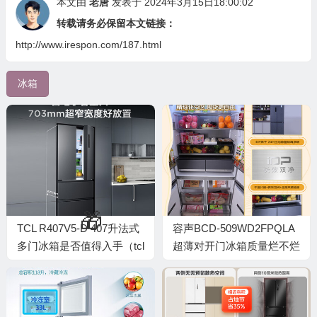
本文由
老唐
发表于 2024年3月15日18:00:02
转载请务必保留本文链接：
http://www.irespon.com/187.html
冰箱
🧧
TCL R407V5-D 407升法式
容声BCD-509WD2FPQLA
多门冰箱是否值得入手（tcl
超薄对开门冰箱质量烂不烂
冰箱和美的冰箱哪个质量
（容声冰箱质量怎么样）
好）