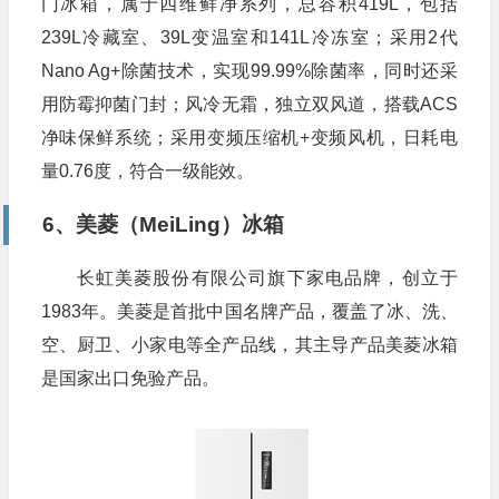
门冰箱，属于四维鲜净系列，总容积419L，包括
239L冷藏室、39L变温室和141L冷冻室；采用2代
Nano Ag+除菌技术，实现99.99%除菌率，同时还采
用防霉抑菌门封；风冷无霜，独立双风道，搭载ACS
净味保鲜系统；采用变频压缩机+变频风机，日耗电
量0.76度，符合一级能效。
6、美菱（MeiLing）冰箱
长虹美菱股份有限公司旗下家电品牌，创立于
1983年。美菱是首批中国名牌产品，覆盖了冰、洗、
空、厨卫、小家电等全产品线，其主导产品美菱冰箱
是国家出口免验产品。