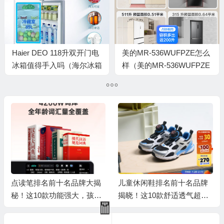
🧧
Haier DEO 118升双开门电
美的MR-536WUFPZE怎么
冰箱值得手入吗（海尔冰箱
样（美的MR-536WUFPZE
哪款性价比高推荐）
电冰箱质量如何）
🎁
点读笔排名前十名品牌大揭
儿童休闲鞋排名前十名品牌
秘！这10款功能强大，孩子
揭晓！这10款舒适透气超好
学习好帮手
穿