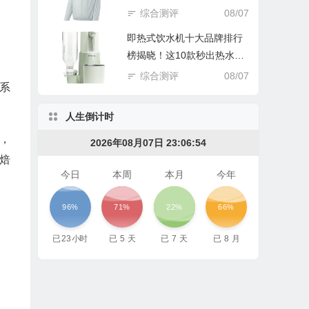
踩坑谁后悔！
综合测评
08/07
即热式饮水机十大品牌排行
榜揭晓！这10款秒出热水超
实用
综合测评
08/07
系
人生倒计时
，
2026年08月07日 23:06:55
焙
今日
本周
本月
今年
96%
71%
22%
66%
已
23
小时
已
5
天
已
7
天
已
8
月