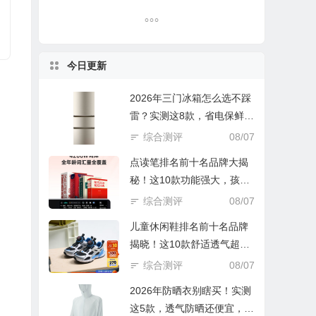
今日更新
2026年三门冰箱怎么选不踩
雷？实测这8款，省电保鲜还
实惠！
综合测评
08/07
点读笔排名前十名品牌大揭
秘！这10款功能强大，孩子
学习好帮手
综合测评
08/07
儿童休闲鞋排名前十名品牌
揭晓！这10款舒适透气超好
穿
综合测评
08/07
2026年防晒衣别瞎买！实测
这5款，透气防晒还便宜，谁