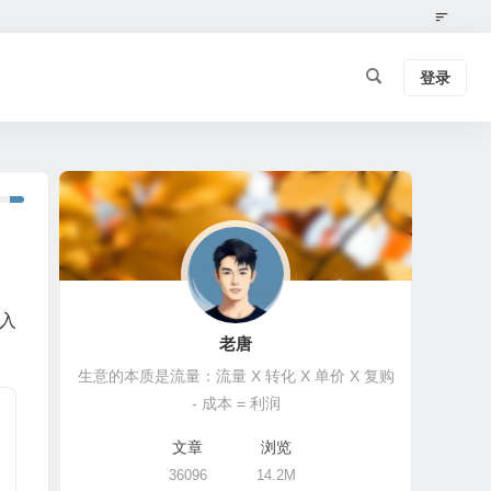
登录
入
老唐
生意的本质是流量：流量 X 转化 X 单价 X 复购
- 成本 = 利润
文章
浏览
36096
14.2M