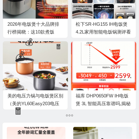
2026年电饭煲十大品牌排
松下SR-HG155 IH电饭煲
行榜揭晓：这10款煮饭
4.2L家用智能电饭锅测评看
香，智能又实用
真相（松下电饭煲时间怎么
调）
💰
🎁
美的电压力锅与电饭煲区别
福库 DHP0650FW IH电饭
（美的YL60Easy203电压
煲 3L 智能高压靠谱吗,揭秘
力锅电饭煲是否值得入手）
内幕（福库 DHP0650FW
IH电饭煲 3L 智能高压靠谱
吗,揭秘内幕）