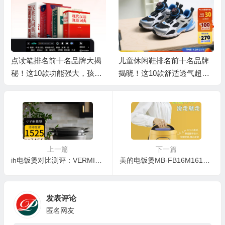
💰
🧧
🧧
点读笔排名前十名品牌大揭
儿童休闲鞋排名前十名品牌
🎁
秘！这10款功能强大，孩子
揭晓！这10款舒适透气超好
学习好帮手
穿
上一篇
下一篇
💰
ih电饭煲对比测评：VERMICULAR PH23A电饭煲深度解析
美的电饭煲MB-FB16M161：小身材，大智慧，独居生活的最佳伴侣
发表评论
匿名网友