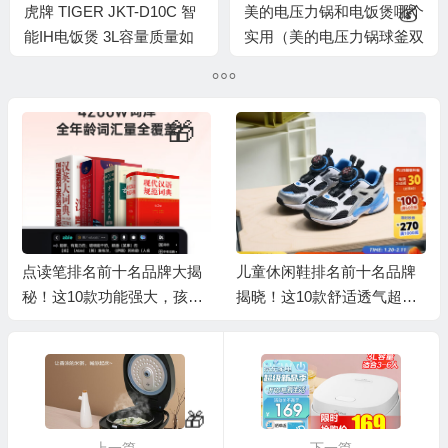
虎牌 TIGER JKT-D10C 智
美的电压力锅和电饭煲哪个
能IH电饭煲 3L容量质量如
实用（美的电压力锅球釜双
何（虎牌电饭煲怎么样）
胆4.8L电饭煲测评看真相）
点读笔排名前十名品牌大揭
儿童休闲鞋排名前十名品牌
秘！这10款功能强大，孩子
揭晓！这10款舒适透气超好
🧧
学习好帮手
穿