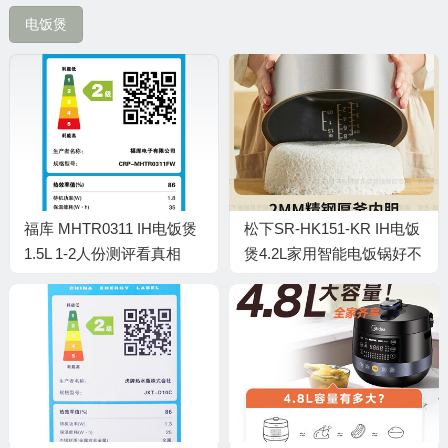
电饭煲
🎁
🧧
福库 MHTR0311 IH电饭煲
松下SR-HK151-KR IH电饭
1.5L 1-2人份测评看真相
煲4.2L家用智能电饭锅好不
（福库 MHTR0311 IH电饭
好（松下电饭煲时间怎么
煲 1.5L 1-2人份质量如何）
调）
💰