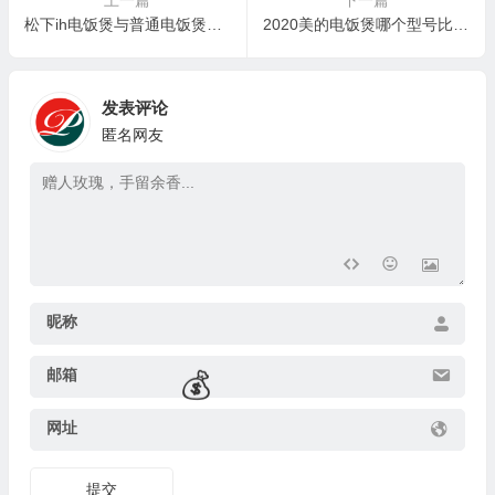
上一篇
下一篇
松下ih电饭煲与普通电饭煲的区别：SR-DB071-K电饭煲，精致生活的不二之选
2020美的电饭煲哪个型号比较好？美的MB-FB30M161电饭煲测评看真相
发表评论
🧧
匿名网友
昵称
💰
邮箱
网址
💰
提交