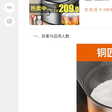
京 东 价 ￥ 249.
一、容量与适用人数