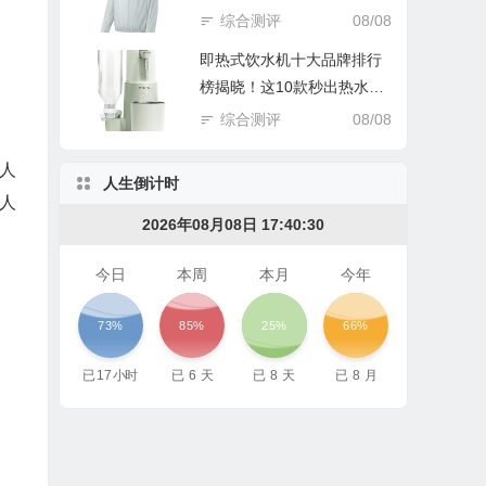
踩坑谁后悔！
综合测评
08/08
即热式饮水机十大品牌排行
榜揭晓！这10款秒出热水超
实用
综合测评
08/08
多人
人生倒计时
人
2026年08月08日 17:40:31
今日
本周
本月
今年
73%
85%
25%
66%
已
17
小时
已
6
天
已
8
天
已
8
月