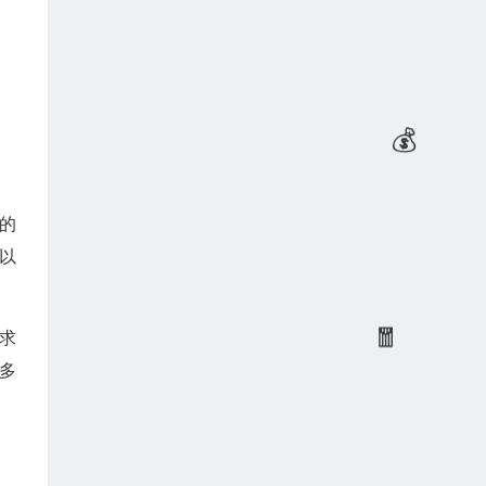
的
以
需求
多