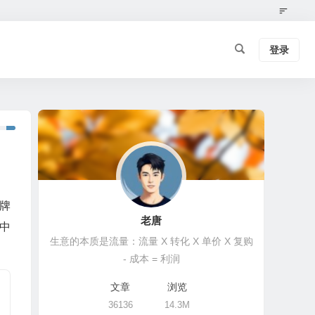
登录
牌
老唐
中
生意的本质是流量：流量 X 转化 X 单价 X 复购
- 成本 = 利润
文章
浏览
36136
14.3M