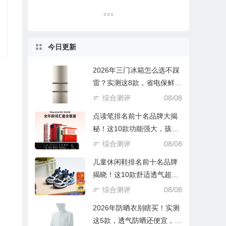
今日更新
2026年三门冰箱怎么选不踩
雷？实测这8款，省电保鲜还
实惠！
综合测评
08/08
点读笔排名前十名品牌大揭
秘！这10款功能强大，孩子
学习好帮手
综合测评
08/08
儿童休闲鞋排名前十名品牌
揭晓！这10款舒适透气超好
穿
综合测评
08/08
2026年防晒衣别瞎买！实测
这5款，透气防晒还便宜，谁