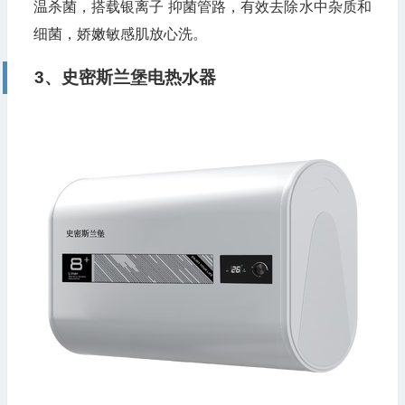
温杀菌，搭载银离子 抑菌管路，有效去除水中杂质和
细菌，娇嫩敏感肌放心洗。
3、史密斯兰堡电热水器