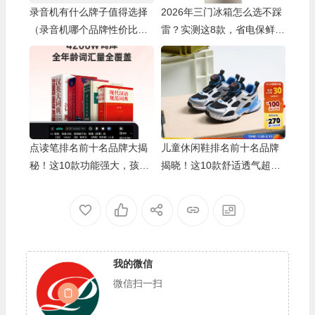
录音机有什么牌子值得选择
2026年三门冰箱怎么选不踩
（录音机哪个品牌性价比
雷？实测这8款，省电保鲜还
高）
实惠！
点读笔排名前十名品牌大揭
儿童休闲鞋排名前十名品牌
秘！这10款功能强大，孩子
揭晓！这10款舒适透气超好
学习好帮手
穿
我的微信
微信扫一扫