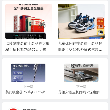
💰
🧧
💰
🎁
点读笔排名前十名品牌大揭
儿童休闲鞋排名前十名品牌
秘！这10款功能强大，孩子
揭晓！这10款舒适透气超好
学习好帮手
穿
💰
上一篇
下一篇
美的吸尘器P60与P6Pro深度对比：性价比与性能双料之选
苏泊尔吸尘机好吗？深度解析EVS-AP吸尘器的使用体验