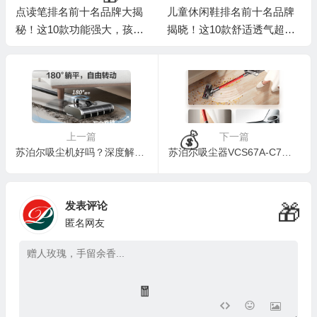
点读笔排名前十名品牌大揭
儿童休闲鞋排名前十名品牌
秘！这10款功能强大，孩子
揭晓！这10款舒适透气超好
学习好帮手
穿
上一篇
下一篇
苏泊尔吸尘机好吗？深度解析EVS-AP吸尘器的使用体验
苏泊尔吸尘器VCS67A-C7：轻松解决家庭清洁难题
🧧
🧧
发表评论
匿名网友
🧧