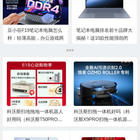
豆小谷F19笔记本电脑怎么
笔记本电脑排名前十品牌大
样：轻薄高能，办公游戏两
揭秘！这10款性能强劲闭
不误
眼入不踩雷
科沃斯扫地拖地一体机器人
科沃斯扫拖一体机好吗（科
好用吗（科沃斯T50PRO扫
沃斯X9PRO扫拖一体机器人
💰
拖一体机扫地机器人质量如
扫地机器人到底如何,值得入
何）
手吗）