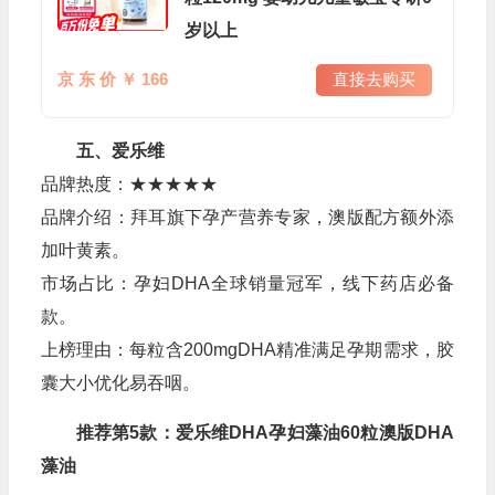
岁以上
京 东 价 ￥ 166
直接去购买
五、爱乐维
品牌热度：★★★★★
品牌介绍：拜耳旗下孕产营养专家，澳版配方额外添
加叶黄素。
市场占比：孕妇DHA全球销量冠军，线下药店必备
款。
上榜理由：每粒含200mgDHA精准满足孕期需求，胶
囊大小优化易吞咽。
推荐第5款：爱乐维DHA孕妇藻油60粒澳版DHA
藻油