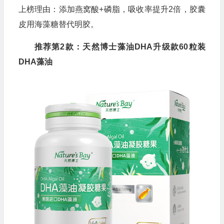
上榜理由：添加燕窝酸+磷脂，吸收率提升2倍，胶囊
皮用海藻糖替代明胶。
推荐第2款：天然博士藻油DHA升级款60粒装
DHA藻油