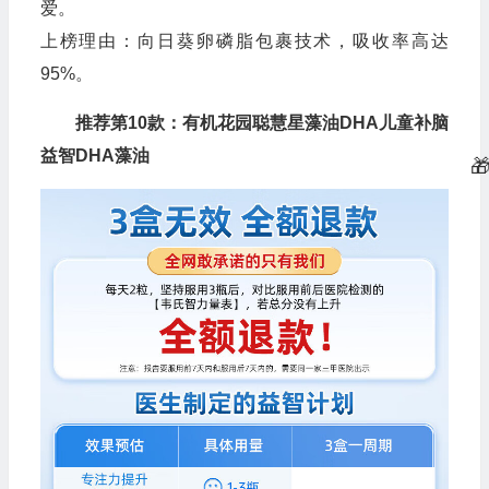
爱。
上榜理由：向日葵卵磷脂包裹技术，吸收率高达
95%。
推荐第10款：有机花园聪慧星藻油DHA儿童补脑
益智DHA藻油