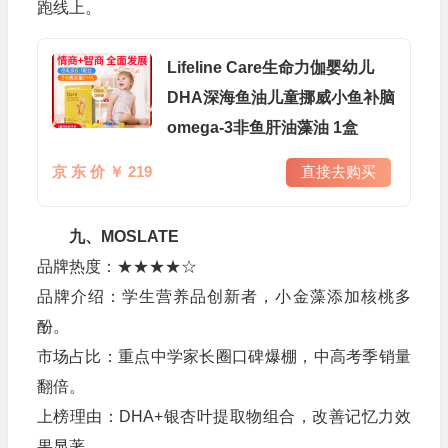
跑线上。
Lifeline Care生命力伽婴幼儿
DHA深海鱼油儿童挪威小鱼补脑
omega-3非鱼肝油藻油 1盒
京 东 价 ￥ 219
直接去购买
九、MOSLATE
品牌热度：★★★★☆
品牌介绍：学生营养品创新者，小金藻添加核桃多
酚。
市场占比：重点中学家长圈口碑爆棚，中高考季销量
翻倍。
上榜理由：DHA+银杏叶提取物组合，改善记忆力效
果显著。