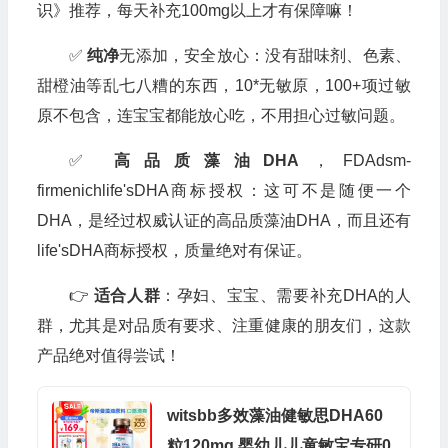
识》推荐，每天补充100mg以上才有保障嘛！
✅
纯净
无添加，安全放心：没有甜味剂、色素、
甜橙油等乱七八糟的东西，10*无敏原，100+项过敏
原不包含，连宝宝都能放心吃，不用担心过敏问题。
✅
高品质藻油DHA
，FDAdsm-
firmenichlife'sDHA商标授权：这可不是随便一个
DHA，是经过权威认证的高品质藻油DHA，而且还有
life'sDHA商标授权，质量绝对有保证。
👉
适合人群
：孕妇、宝宝、需要补充DHA的人
群，尤其是对品质有要求、注重健康的朋友们，这款
产品绝对值得尝试！
witsbb多效藻油健敏思DHA60
粒120mg 婴幼儿儿童敏宝专研0