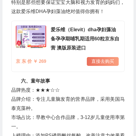
特别是那些想要保证宝宝大脑和视力发育的妈妈们，
这款爱乐维DHA孕妇藻油绝对值得你拥有！
爱乐维（Elevit）dha孕妇藻油
备孕孕期哺乳期适用60粒京东自
营 澳版原装进口
京 东 价 ￥ 269
直接去购买
六、童年故事
品牌热度：★★★☆☆
品牌介绍：专注儿童脑发育的营养品牌，采用美国马
泰克藻种。
市场占比：早教中心合作品牌，3-12岁儿童使用率第
一。
上榜理由：添加PS磷脂酰丝氨酸，改善注意力效果看