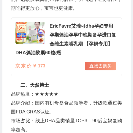
期吃得更放心，宝宝也更健康。
EricFavre艾瑞可dha孕妇专用
孕期藻油孕早中晚期备孕进口复
合维生素哺乳期 【孕妈专用】
DHA藻油胶囊60粒/瓶
京 东 价 ￥ 173
直接去购买
二、天然博士
品牌热度：★★★★★
品牌介绍：国内有机母婴食品领导者，升级款通过美
国FDA GRAS认证。
市场占比：线上DHA品类销量TOP3，90后宝妈复购
率超高。