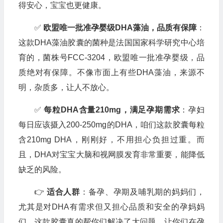
得安心，宝宝也更健康。
✅
欧盟唯一批准孕婴级DHA藻油，品质有保障
：
这款DHA藻油胶囊的菌种是法国国家科学研究中心培
育的，菌株号FCC-3204，欧盟唯一批准孕婴级，品
质绝对有保障。不像市面上有些DHA藻油，来源不
明，杂质多，让人不放心。
✅
每粒DHA含量210mg，满足孕期需求
：孕妇
每日应该摄入200-250mg的DHA，咱们这款胶囊每粒
含210mg DHA，刚刚好，不用担心负担过重。而
且，DHA对宝宝大脑和视网膜发育非常重要，能降低
缺乏的风险。
👉
适合人群
：备孕、孕期及哺乳期的妈妈们，
尤其是对DHA有需求但又担心品质和安全的孕妈妈
们。这款胶囊真的帮你们解决了大问题，让你们在孕