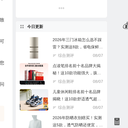
致
今日更新
2026年三门冰箱怎么选不踩
🧧
可
雷？实测这8款，省电保鲜还
实惠！
综合测评
08/07
您
点读笔排名前十名品牌大揭
秘！这10款功能强大，孩子
🎁
学习好帮手
综合测评
08/07
问
儿童休闲鞋排名前十名品牌
揭晓！这10款舒适透气超好
穿
综合测评
08/07
2026年防晒衣别瞎买！实测
这5款，透气防晒还便宜，谁