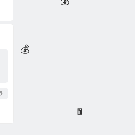
🧧
💰
💰