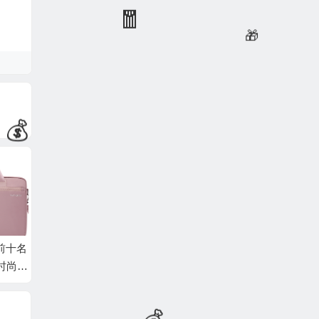
🎁
🎁
十名
单肩包排行榜前十名
2026年电子秤怎么选
202
尚百
出炉：这10款时尚百
不踩雷？实测这9款，
选不踩
入！
搭，容量大超实用
精准耐用还便宜！
款，省
惠！
🎁