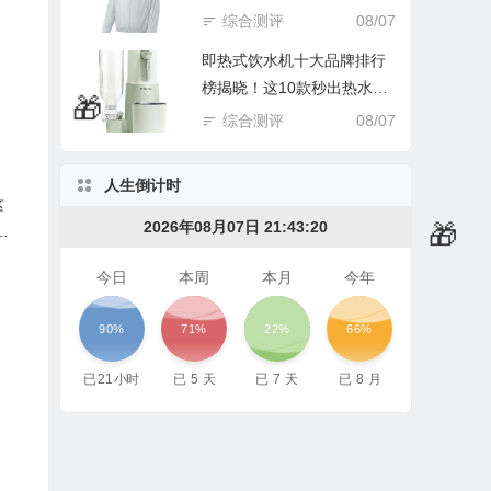
踩坑谁后悔！
综合测评
08/07

即热式饮水机十大品牌排行
榜揭晓！这10款秒出热水超
实用
综合测评
08/07
人生倒计时
这
2026年08月07日 21:43:21
坑
今日
本周
本月
今年
90%
71%
22%
66%
已
21
小时
已
5
天
已
7
天
已
8
月
🧧