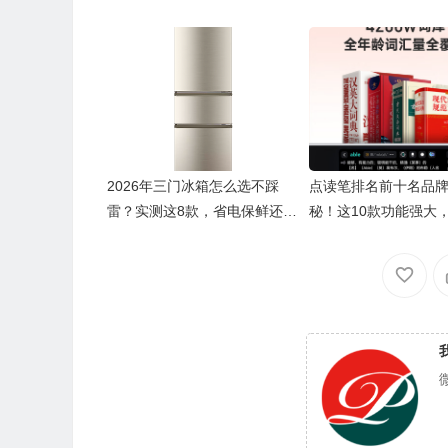
🧧
🎁
2026年三门冰箱怎么选不踩
点读笔排名前十名品
雷？实测这8款，省电保鲜还实
秘！这10款功能强大
惠！
习好帮手
🎁
💰