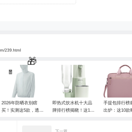
💰
om/239.html
026年防晒衣别瞎
即热式饮水机十大品
手提包排行榜前
！实测这5款，透气
牌排行榜揭晓！这10
出炉：这10款时
晒还便宜，谁踩坑
款秒出热水超实用
搭，品质超群必
后悔！
下一篇