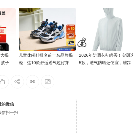
🎁
💰
牌大揭
儿童休闲鞋排名前十名品牌揭
2026年防晒衣别瞎买！实测
，孩子学
晓！这10款舒适透气超好穿
5款，透气防晒还便宜，谁踩
谁后悔！
🎁
我的微信
微信扫一扫
🎁