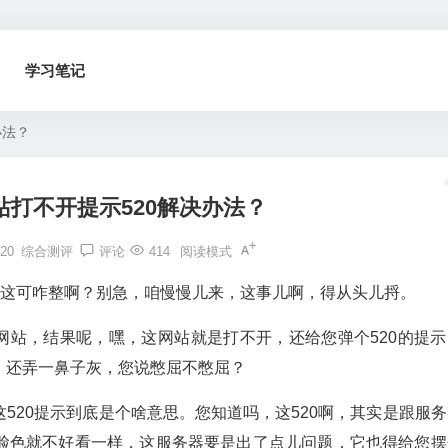
学习笔记
办法？
s网站打不开提示520解决办法？
20
综合测评
评论
414
阅读模式
520，这可咋整啊？别急，咱慢慢儿来，这事儿啊，得从头儿捋。
ss网站，结果呢，嘿，这网站就是打不开，还给您弹个520的提
，还弄一鼻子灰，您说憋屈不憋屈？
520提示到底是个啥意思。您知道吗，这520啊，其实是跟服务
脸色就不好看一样，这服务器要是出了点儿问题，它也得给您摆