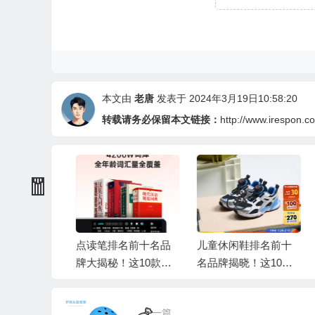
本文由
老唐
发表于 2024年3月19日10:58:20
转载请务必保留本文链接：
http://www.irespon.c
门冰箱怎么
点读笔排名前十名品
儿童休闲鞋排名前十
2
实测这8
牌大揭秘！这10款功
名品牌揭晓！这10款
买
鲜还实
能强大，孩子学习好
舒适透气超好穿
防
帮手
谁
上一篇