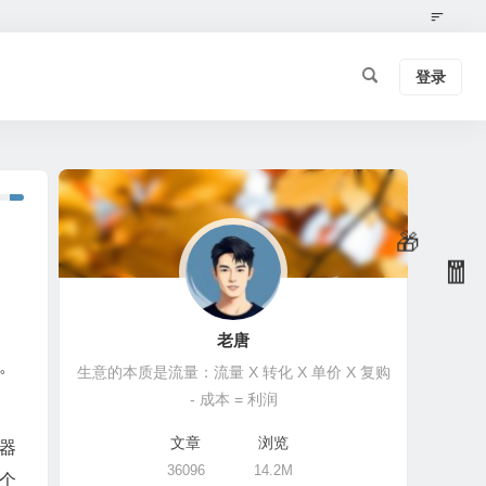
登录
老唐
示。
生意的本质是流量：流量 X 转化 X 单价 X 复购
- 成本 = 利润
文章
浏览
器
36096
14.2M
个