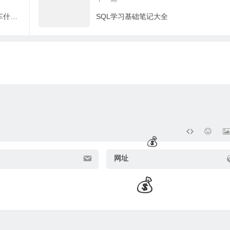
儿童骑车哪个品牌最好最实用（儿童骑车什么牌子好）
SQL学习基础笔记大全
🧧
🎁
网址