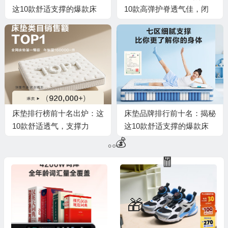
这10款舒适支撑的爆款床
10款高弹护脊透气佳，闭
垫！
眼入不踩雷
床垫排行榜前十名出炉：这
床垫品牌排行前十名：揭秘
10款舒适透气，支撑力
这10款舒适支撑的爆款床
强，睡眠质量大提升
垫！
💰
🧧