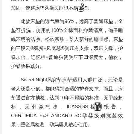
加固，使整床垫久坐久睡也不易塌陷。
此款床垫的透气率为96%，远高于普通床垫，全
垫可拆洗，使用的100%全棉面料抑菌清爽，确保睡
眠环境的洁净。松软亲肤，给人新鲜的睡眠感。床垫
的三段云®弹簧+风窝芯®受压有支撑，双层支撑，护
脊加倍，记忆棉+普通独簧受压下凹深度大，偏软，
护脊效果减分。
Sweet Night风窝垫床垫适用人群广泛，无论是
老人还是小孩，都能得到合适的护脊支撑。而且，床
垫通过官方抽检，达到10年不塌陷的标准，无甲醛超
标，无刺激气味，ICASSGS检测报告，
CERTIFICATEهSTANDARD SO孕婴级别抗菌效
果，重金属检测，孕妈婴儿放心使用。