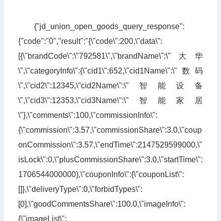
{"jd_union_open_goods_query_response":
{"code":"0","result":"{\"code\":200,\"data\":
[{\"brandCode\":\"792581\",\"brandName\":\"大华
\",\"categoryInfo\":{\"cid1\":652,\"cid1Name\":\"数码
\",\"cid2\":12345,\"cid2Name\":\"智能设备
\",\"cid3\":12353,\"cid3Name\":\"智能家居
\"},\"comments\":100,\"commissionInfo\":
{\"commission\":3.57,\"commissionShare\":3.0,\"coup
onCommission\":3.57,\"endTime\":2147529599000,\"
isLock\":0,\"plusCommissionShare\":3.0,\"startTime\":
1706544000000},\"couponInfo\":{\"couponList\":
[]},\"deliveryType\":0,\"forbidTypes\":
[0],\"goodCommentsShare\":100.0,\"imageInfo\":
{\"imageList\":