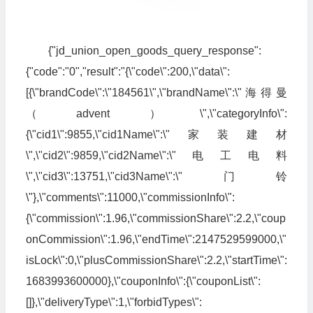
{"jd_union_open_goods_query_response":
{"code":"0","result":"{\"code\":200,\"data\":
[{\"brandCode\":\"184561\",\"brandName\":\"海得曼
（advent）\",\"categoryInfo\":
{\"cid1\":9855,\"cid1Name\":\"家装建材
\",\"cid2\":9859,\"cid2Name\":\"电工电料
\",\"cid3\":13751,\"cid3Name\":\"门铃
\"},\"comments\":11000,\"commissionInfo\":
{\"commission\":1.96,\"commissionShare\":2.2,\"coup
onCommission\":1.96,\"endTime\":2147529599000,\"
isLock\":0,\"plusCommissionShare\":2.2,\"startTime\":
1683993600000},\"couponInfo\":{\"couponList\":
[]},\"deliveryType\":1,\"forbidTypes\":