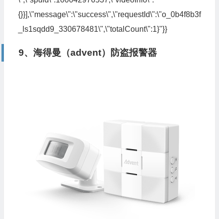
{}}],\"message\":\"success\",\"requestId\":\"o_0b4f8b3f
_ls1sqdd9_330678481\",\"totalCount\":1}"}}
9、海得曼（advent）防盗报警器