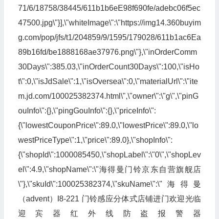
71/6/18758/38445/611b1b6eE98f690fe/adebc06f5ec
47500.jpg\"}],\"whiteImage\":\"https://img14.360buyim
g.com/pop/jfs/t1/204859/9/1595/179028/611b1ac6Ea
89b16fd/be1888168ae37976.png\"},\"inOrderComm
30Days\":385.03,\"inOrderCount30Days\":100,\"isHo
t\":0,\"isJdSale\":1,\"isOversea\":0,\"materialUrl\":\"ite
m.jd.com/100025382374.html\",\"owner\":\"g\",\"pinG
ouInfo\":{},\"pingGouInfo\":{},\"priceInfo\":
{\"lowestCouponPrice\":89.0,\"lowestPrice\":89.0,\"lo
westPriceType\":1,\"price\":89.0},\"shopInfo\":
{\"shopId\":1000085450,\"shopLabel\":\"0\",\"shopLev
el\":4.9,\"shopName\":\"海得曼门铃京东自营旗舰店
\"},\"skuId\":100025382374,\"skuName\":\"海得曼
（advent）I8-221 门铃感应分体式店铺进门欢迎光临
迎宾器红外线防盗报警器