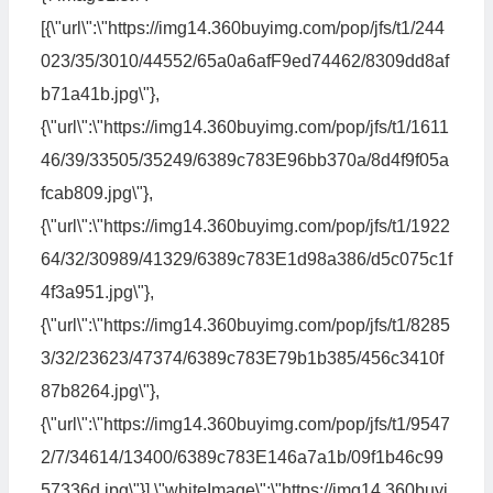
[{\"url\":\"https://img14.360buyimg.com/pop/jfs/t1/244
023/35/3010/44552/65a0a6afF9ed74462/8309dd8af
b71a41b.jpg\"},
{\"url\":\"https://img14.360buyimg.com/pop/jfs/t1/1611
46/39/33505/35249/6389c783E96bb370a/8d4f9f05a
fcab809.jpg\"},
{\"url\":\"https://img14.360buyimg.com/pop/jfs/t1/1922
64/32/30989/41329/6389c783E1d98a386/d5c075c1f
4f3a951.jpg\"},
{\"url\":\"https://img14.360buyimg.com/pop/jfs/t1/8285
3/32/23623/47374/6389c783E79b1b385/456c3410f
87b8264.jpg\"},
{\"url\":\"https://img14.360buyimg.com/pop/jfs/t1/9547
2/7/34614/13400/6389c783E146a7a1b/09f1b46c99
57336d.jpg\"}],\"whiteImage\":\"https://img14.360buyi