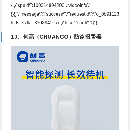
\",\"spuid\":100014894290,\"videoInfo\":
{}}],\"message\":\"success\",\"requestId\":\"o_0b91123
b_ls1sxfla_330884017\",\"totalCount\":1}"}}
10、创高（CHUANGO）防盗报警器