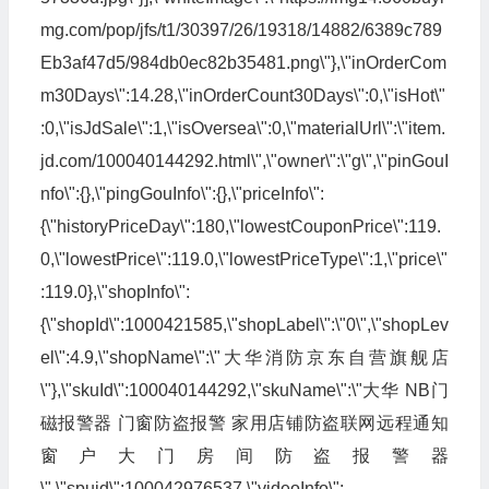
mg.com/pop/jfs/t1/30397/26/19318/14882/6389c789
Eb3af47d5/984db0ec82b35481.png\"},\"inOrderCom
m30Days\":14.28,\"inOrderCount30Days\":0,\"isHot\"
:0,\"isJdSale\":1,\"isOversea\":0,\"materialUrl\":\"item.
jd.com/100040144292.html\",\"owner\":\"g\",\"pinGouI
nfo\":{},\"pingGouInfo\":{},\"priceInfo\":
{\"historyPriceDay\":180,\"lowestCouponPrice\":119.
0,\"lowestPrice\":119.0,\"lowestPriceType\":1,\"price\"
:119.0},\"shopInfo\":
{\"shopId\":1000421585,\"shopLabel\":\"0\",\"shopLev
el\":4.9,\"shopName\":\"大华消防京东自营旗舰店
\"},\"skuId\":100040144292,\"skuName\":\"大华 NB门
磁报警器 门窗防盗报警 家用店铺防盗联网远程通知
窗户大门房间防盗报警器
\",\"spuid\":100042976537,\"videoInfo\":