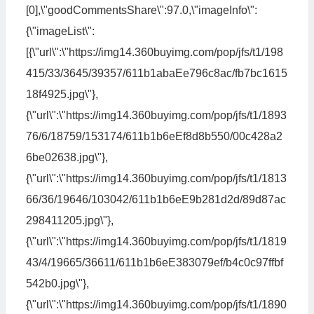
[0],\"goodCommentsShare\":97.0,\"imageInfo\":
{\"imageList\":
[{\"url\":\"https://img14.360buyimg.com/pop/jfs/t1/198
415/33/3645/39357/611b1abaEe796c8ac/fb7bc1615
18f4925.jpg\"},
{\"url\":\"https://img14.360buyimg.com/pop/jfs/t1/1893
76/6/18759/153174/611b1b6eEf8d8b550/00c428a2
6be02638.jpg\"},
{\"url\":\"https://img14.360buyimg.com/pop/jfs/t1/1813
66/36/19646/103042/611b1b6eE9b281d2d/89d87ac
298411205.jpg\"},
{\"url\":\"https://img14.360buyimg.com/pop/jfs/t1/1819
43/4/19665/36611/611b1b6eE383079ef/b4c0c97ffbf
542b0.jpg\"},
{\"url\":\"https://img14.360buyimg.com/pop/jfs/t1/1890