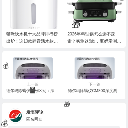
猫咪饮水机十大品牌排行榜
2026年料理锅怎么选不踩
出炉！这10款静音活水款让
雷？实测这9款，宝妈亲测好
喵主子爱上喝水
用才敢说！
上一篇
下一篇
德尔玛除螨仪型号区别：深度测评德尔玛CM800除螨仪，看真相一目了然
德尔玛除螨仪CM800深度测评：家用除螨新选择，效果究竟如何？
发表评论
匿名网友