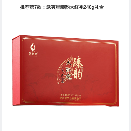
推荐第7款：武夷星臻韵大红袍240g礼盒