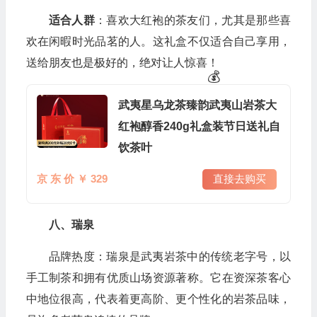
适合人群
：喜欢大红袍的茶友们，尤其是那些喜
欢在闲暇时光品茗的人。这礼盒不仅适合自己享用，
送给朋友也是极好的，绝对让人惊喜！
武夷星乌龙茶臻韵武夷山岩茶大
红袍醇香240g礼盒装节日送礼自
饮茶叶
京 东 价 ￥ 329
直接去购买
八、瑞泉
品牌热度：瑞泉是武夷岩茶中的传统老字号，以
手工制茶和拥有优质山场资源著称。它在资深茶客心
中地位很高，代表着更高阶、更个性化的岩茶品味，