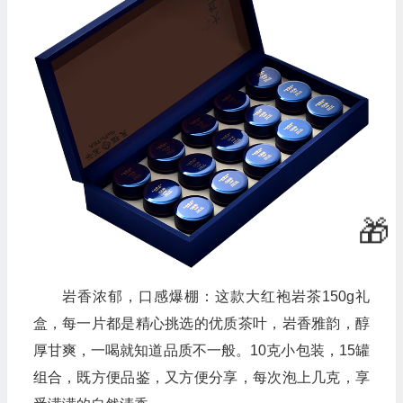
岩香浓郁，口感爆棚：这款大红袍岩茶150g礼
盒，每一片都是精心挑选的优质茶叶，岩香雅韵，醇
厚甘爽，一喝就知道品质不一般。10克小包装，15罐
组合，既方便品鉴，又方便分享，每次泡上几克，享