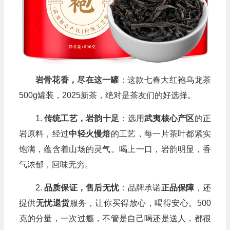
岩骨花香，尽在这一罐
：这款七春大红袍乌龙茶
500g罐装，2025新茶，绝对是茶友们的好选择。
1.
传统工艺，岩韵十足
：选用
武夷核心产区
的正
岩原料，经过
中轻火慢焙
的工艺，每一片茶叶都紧实
饱满，蕴含着山场的灵气。喝上一口，岩韵明显，香
气浓郁，回味无穷。
2.
品质保证，售后无忧
：品牌承诺
正品保障
，还
提供
无忧退货
服务，让你买得放心，喝得安心。500
克的分量，一次过瘾，不管是自己喝还是送人，都很