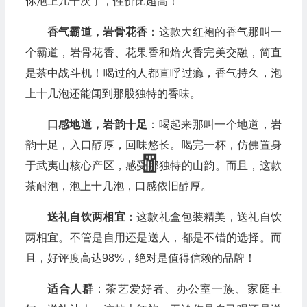
你泡上几十次了，性价比超高！
香气霸道，岩骨花香
：这款大红袍的香气那叫一
个霸道，岩骨花香、花果香和焙火香完美交融，简直
是茶中战斗机！喝过的人都直呼过瘾，香气持久，泡
上十几泡还能闻到那股独特的香味。
口感地道，岩韵十足
：喝起来那叫一个地道，岩
韵十足，入口醇厚，回味悠长。喝完一杯，仿佛置身
于武夷山核心产区，感受那独特的山韵。而且，这款
茶耐泡，泡上十几泡，口感依旧醇厚。
🎁
送礼自饮两相宜
：这款礼盒包装精美，送礼自饮
两相宜。不管是自用还是送人，都是不错的选择。而
且，好评度高达98%，绝对是值得信赖的品牌！
适合人群
：茶艺爱好者、办公室一族、家庭主