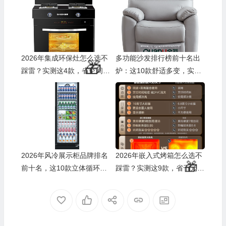
2026年集成环保灶怎么选不
多功能沙发排行榜前十名出
踩雷？实测这4款，省空间还
炉：这10款舒适多变，实用
超吸油烟！
度拉满！
2026年风冷展示柜品牌排名
2026年嵌入式烤箱怎么选不
前十名，这10款立体循环制
踩雷？实测这9款，省千元还
冷，保鲜省电超赞！
避坑！
🧧