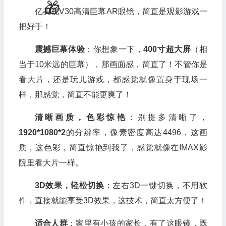
🧧
亿美视V30高清巨幕AR眼镜，简直是观影游戏一
把好手！
震撼巨幕体验
：你想象一下，
400寸超大屏
（相
当于10米远的巨幕），那画面感，简直了！不管你是
看大片，还是玩儿游戏，都感觉就像置身于现场一
样，那感觉，简直不能更爽了！
清晰画质，色彩惊艳
：别提多清晰了，
🎁
1920*1080*2
的分辨率，像素密度高达4496，这画
质，这色彩，简直惊艳到我了，感觉就像在IMAX影
院里看大片一样。
🎁
3D效果，轻松切换
：左右3D一键切换，不用软
件，直接就能享受3D效果，这技术，简直太方便了！
适合人群
：家里有小孩的家长，有了这眼镜，既