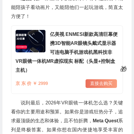
能陪孩子看动画片，又能陪他们一起玩游戏，简直太
方便了！
亿美视 ENMESI新款高清巨幕便
携3D智能AR眼镜头戴式显示器
可连电脑手机游戏机黑科技非
🎁
VR眼镜一体机MR虚拟现实 标配（头显+控制盒
主机）
京 东 价 ￥ 2999
直接去购买
说到最后，2026年VR眼镜一体机怎么选？关键
看你的主要用途和预算。如果你是游戏狂热分子，追
求最顶级的生态和体验，且不怕折腾，
Meta Quest
系
💰
列是终极答案。如果你想在国内便捷地享受丰富的