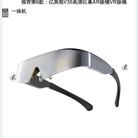
推荐第6款：亿美视V30高清巨幕AR眼镜VR眼镜
一体机