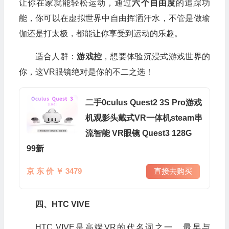
让你在家就能轻松运动，通过
六个自由度
的追踪功
能，你可以在虚拟世界中自由挥洒汗水，不管是做瑜
伽还是打太极，都能让你享受到运动的乐趣。
适合人群：
游戏控
，想要体验沉浸式游戏世界的
你，这VR眼镜绝对是你的不二之选！
二手0culus Quest2 3S Pro游戏
机观影头戴式VR一体机steam串
流智能 VR眼镜 Quest3 128G
99新
京 东 价 ￥ 3479
直接去购买
四、HTC VIVE
HTC VIVE是高端VR的代名词之一，最早与