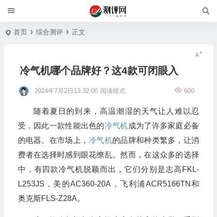
首页
综合测评
正文
冷气机哪个品牌好？这4款可闭眼入
2024年7月2日13:32:00
阅读模式
600
随着夏日的到来，高温潮湿的天气让人难以忍
受，因此一款性能出色的
冷气机
成为了许多家庭必备
的电器。在市场上，
冷气机
的品牌和种类繁多，让消
费者在选择时感到眼花缭乱。然而，在这众多的选择
中，有四款冷气机脱颖而出，它们分别是志高FKL-
L253JS，美的AC360-20A，飞利浦ACR5166TN和
奥克斯FLS-Z28A。