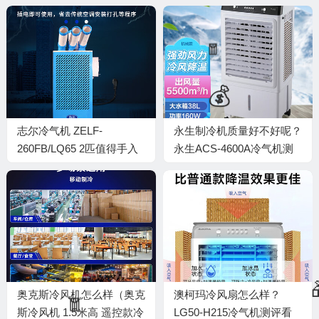
志尔冷气机 ZELF-
永生制冷机质量好不好呢？
260FB/LQ65 2匹值得手入
永生ACS-4600A冷气机测
吗（冷气机故障怎么处理）
评看真相
奥克斯冷风机怎么样（奥克
澳柯玛冷风扇怎么样？
斯冷风机 1.5米高 遥控款冷
LG50-H215冷气机测评看