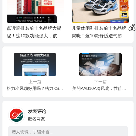
🎁
点读笔排名前十名品牌大揭
儿童休闲鞋排名前十名品牌
秘！这10款功能强大，孩子
揭晓！这10款舒适透气超好
学习好帮手
穿
💰
上一篇
下一篇
格力冷风扇好用吗？格力KS-10X63D冷风扇深度测评
美的AAB10A冷风扇：性价比之选，清凉一夏的秘密武器
发表评论
匿名网友