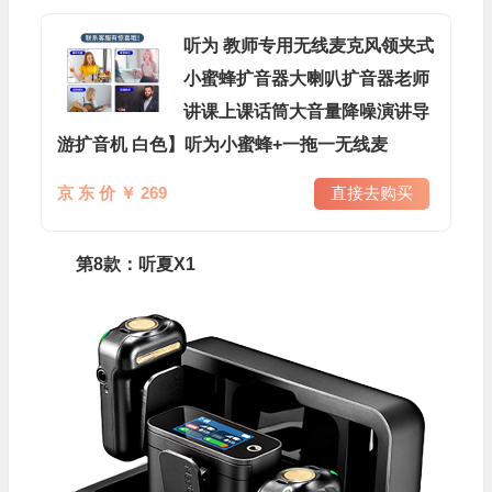
听为 教师专用无线麦克风领夹式
小蜜蜂扩音器大喇叭扩音器老师
讲课上课话筒大音量降噪演讲导
游扩音机 白色】听为小蜜蜂+一拖一无线麦
京 东 价 ￥ 269
直接去购买
第8款：听夏X1