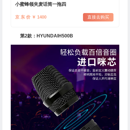
小蜜蜂领夹麦话筒一拖四
京 东 价 ￥ 1400
直接去购买
第2款：HYUNDAIH500B