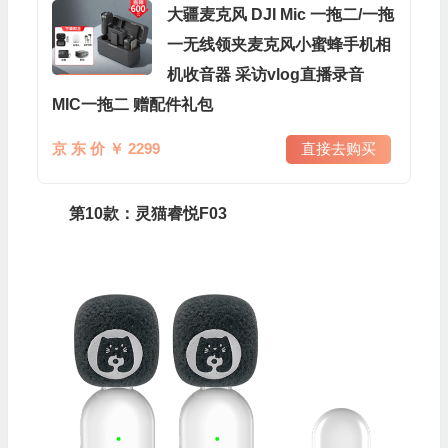
大疆麦克风 DJI Mic 一拖二/一拖
一无线领夹麦克风小蜜蜂手机相
机收音器 采访vlog直播录音
MIC一拖二 赠配件礼包
京 东 价 ￥ 2299
直接去购买
第10款：灵猫睿悦F03