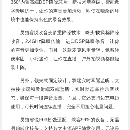
360°内置高端DSP降噪芯片，新技术新突破，智能数
字降噪抗干，让你的声音更加清晰，即使在嘈杂的环
境中也能保持出色的录音效果。
灵猫睿悦收音麦多重降噪技术，咪头/防风棉降噪
收音，2.4GHz降噪传输，进口DSP降噪修音，让你
的声音更加专业。而且，这款麦克风重量轻，佩戴轻
便牢固，小巧迷你，让你在直播、户外拍视频都能轻
装上阵。
💰
另外，领夹式固定设计，双端实时耳返监听，支
持接收端和发射端双端监听，实时动态掌控录音状
态，确保每一段声音质量。而且，它还支持边充电边
使用，可长时间连续直播，完全不用担心电量问题。
灵猫睿悦F03超强适配，兼容99%的设备，无需
另购转化接头，支持各大主流APP随意使用，无论是