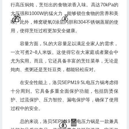
行高压焖炖，烹饪出的食物浓香入味。高达70kPa的
大压强和1000W的猛火力，能够锁住食物的营养和美
味。此外，蜂窝硬氧0涂层内胆和304不锈钢蒸屉的使
用，使得烹饪过程更加安全健康。
容量方面，5L的大容量足以满足全家人的需求，
一次可煮2~8人米饭。这使得它在大家庭或者聚会中
尤为实用。而且，它还具备丰富的烹饪菜单，无论是
炖肉、煮粥还是烹饪豆类，都能轻松应对。
在安全性能上，洛贝5EPM19 5L电压力锅考虑得
十分周到。它具备多重全面保护功能，包括防烫保
护、过流保护、压力智控、漏电保护等，确保了使用
过程中的安全。
🧧
总的来说，洛贝5EPM19 5L电压力锅是一款兼具