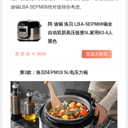
迪锅LBA-5EPM06绝对值得你考虑。
阿·迪锅 洛贝 LBA-5EPM06锅全
自动双胆高压饭煲5L家用63-4人
黑色
京 东 价 ￥ 2658
直接去购买
🧧
第3款：洛贝5EPM19 5L电压力锅
🧧