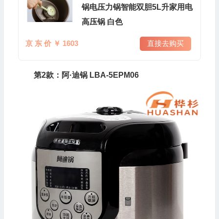
锅电压力锅智能双胆5L升家用电
高压锅 白色
京 东 价 ￥ 1603
直接去购买
第2款：阿·迪锅 LBA-5EPM06