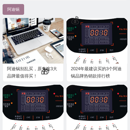
💰
阿迪锅
🧧
🧧
阿迪锅别乱买，原来这3大
2024年最建议买的3个阿迪
品牌最值得买！
锅品牌热销款排行榜