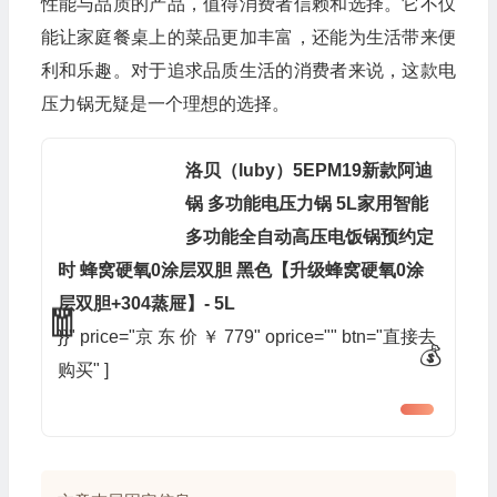
性能与品质的产品，值得消费者信赖和选择。它不仅
能让家庭餐桌上的菜品更加丰富，还能为生活带来便
利和乐趣。对于追求品质生活的消费者来说，这款电
压力锅无疑是一个理想的选择。
洛贝（luby）5EPM19新款阿迪
锅 多功能电压力锅 5L家用智能
多功能全自动高压电饭锅预约定
时 蜂窝硬氧0涂层双胆 黑色【升级蜂窝硬氧0涂
层双胆+304蒸屉】- 5L
}}" price="京 东 价 ￥ 779" oprice="" btn="直接去
购买" ]