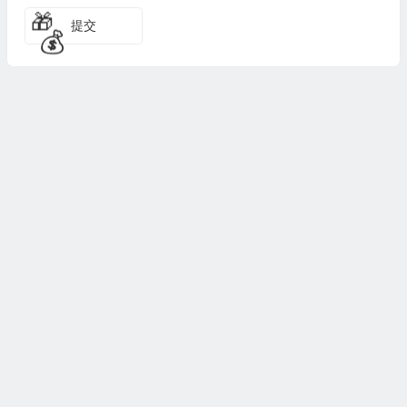
提交
💰
🎁
Copyright © 测评众 版权所有，
湘ICP备18025367号-3
🎁
湘公网安备43112602000276
湘ICP备18025367号-3