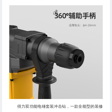
得力双功能电锤套装冲击钻，一款全能型的装修