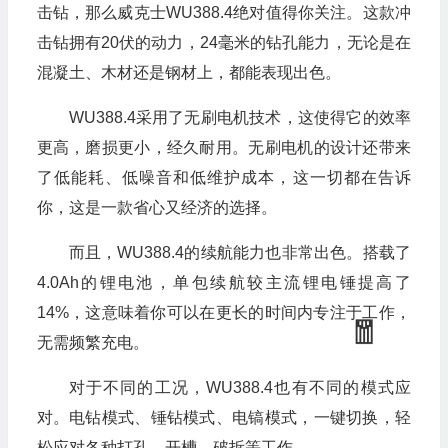
击钻，那么威克士WU388.4绝对值得你关注。这款冲
击钻拥有20伏的动力，24毫米的钻孔能力，无论是在
混凝土、木材还是钢材上，都能表现出色。
WU388.4采用了无刷电机技术，这使得它的效率
更高，磨损更小，经久耐用。无刷电机的设计还带来
了低能耗、低噪音和低维护成本，这一切都在告诉
你，这是一款省心又经济的选择。
而且，WU388.4的续航能力也非常出色。搭载了
4.0Ah的锂电池，单包续航较主流锂电锤提高了
14%，这意味着你可以在更长的时间内专注于工作，
无需频繁充电。
对于不同的工况，WU388.4也有不同的模式应
对。电钻模式、锤钻模式、电镐模式，一键切换，轻
松应对各种打孔、开槽、破拆等工作。