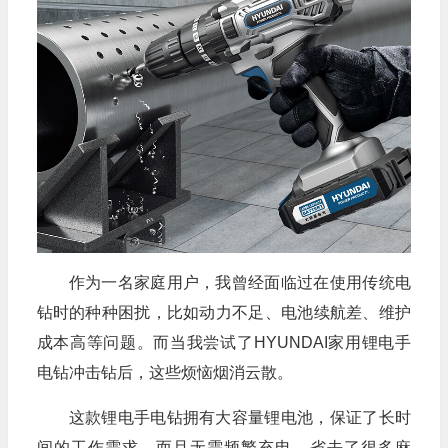
作为一名家庭用户，我曾经面临过在使用传统电
钻时的种种困扰，比如动力不足、电池续航差、维护
成本高等问题。而当我尝试了HYUNDAI家用锂电手
电钻冲击钻后，这些烦恼烟消云散。
这款锂电手电钻拥有大容量锂电池，保证了长时
间的工作需求，而且无需频繁充电，省去了很多麻