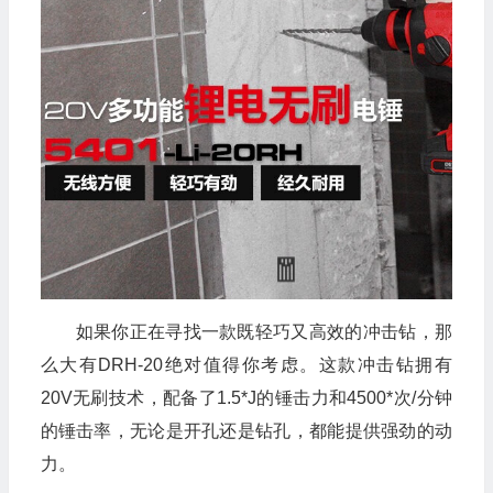
如果你正在寻找一款既轻巧又高效的冲击钻，那
么大有DRH-20绝对值得你考虑。这款冲击钻拥有
20V无刷技术，配备了1.5*J的锤击力和4500*次/分钟
的锤击率，无论是开孔还是钻孔，都能提供强劲的动
力。