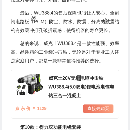
最后，WU388.4的售后保障也很让人安心。全封
闭电路板（PCM）防尘、防水、防震，分离式减震结
构有效缓冲打孔破拆震感，使得机器的寿命更长。
总的来说，威克士WU388.4是一款性能强、效率
高、品质精的工业级冲击钻，无论是对于专业工人还
是家庭用户，都是一款非常值得推荐的选择。
威克士20V无刷电锤冲击钻
WU388.4(5.0双电)锂电池电镐电
钻三合一混凝土
京 东 价 ￥ 1129
直接去购买
第10款：得力双功能电锤套装