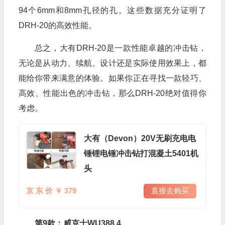
94个6mm和8mm孔径的孔。这些数据充分证明了
DRH-20的高效性能。
总之，大有DRH-20是一款性能卓越的冲击钻，
无论是从动力、续航、设计还是实际使用效果上，都
能给你带来满意的体验。如果你正在寻找一款轻巧、
高效、性能出色的冲击钻，那么DRH-20绝对值得你
考虑。
大有（Devon）20V无刷充电电
锤锂电锤冲击钻打混凝土5401机
头
京 东 价 ￥ 379
直接去购买
第9款：威克士WU388.4