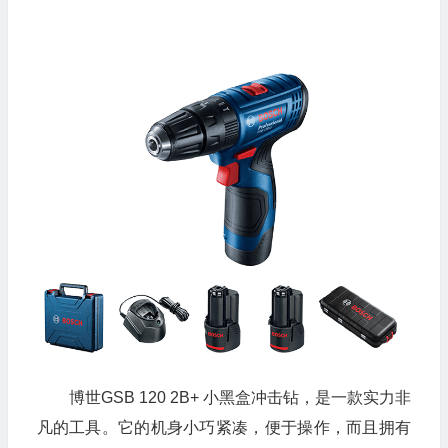
博世GSB 120 2B+ 小黑盒冲击钻，是一款实力非
凡的工具。它的机身小巧紧凑，便于操作，而且拥有