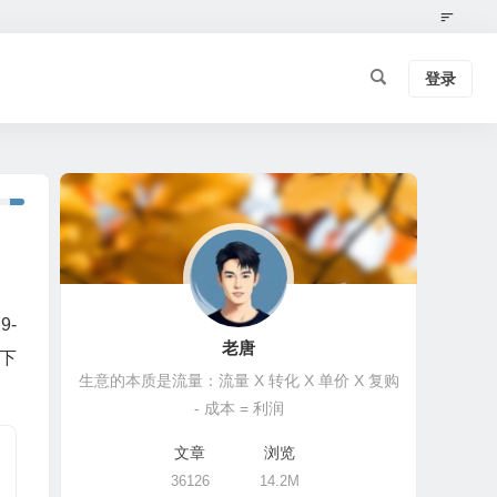
登录
-
老唐
下
生意的本质是流量：流量 X 转化 X 单价 X 复购
- 成本 = 利润
文章
浏览
36126
14.2M