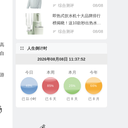
踩坑谁后悔！
综合测评
08/08
即热式饮水机十大品牌排行
榜揭晓！这10款秒出热水超
实用
综合测评
08/08
超高
人生倒计时
自
2026年08月08日 11:37:54
今日
本周
本月
今年
游
48%
85%
25%
66%
已
11
小时
已
6
天
已
8
天
已
8
月