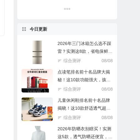
今日更新
2026年三门冰箱怎么选不踩
雷？实测这8款，省电保鲜还
实惠！
综合测评
08/08
点读笔排名前十名品牌大揭
秘！这10款功能强大，孩子
学习好帮手
综合测评
08/08
儿童休闲鞋排名前十名品牌
揭晓！这10款舒适透气超好
穿
综合测评
08/08
2026年防晒衣别瞎买！实测
这5款，透气防晒还便宜，谁