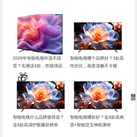
2026年智能电视咋选不踩
智能电视哪个品牌好？3款高
雷？实测这4款，性能强还省
性价比，画质流畅不卡顿
🎁
钱，速看！
💰
💰
智能电视什么品牌值得选？
智能电视哪款好？这4款高画
🎁
这4款高清护眼爆款榜单
质+智能交互神机测评