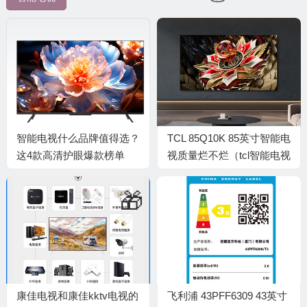
🧧
智能电视什么品牌值得选？
TCL 85Q10K 85英寸智能电
这4款高清护眼爆款榜单
视质量烂不烂（tcl智能电视
怎么看电视台节目）
🎁
康佳电视和康佳kktv电视的
飞利浦 43PFF6309 43英寸