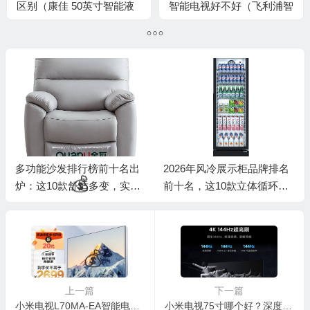
区别（康佳 50英寸智能液
智能电视好不好（飞利浦智
🎁
晶电视智能电视测评看真
能电视机怎么安装应用市
相）
场）
多功能沙发排行榜前十名出
2026年风冷展示柜品牌排名
炉：这10款舒适多变，实用
前十名，这10款立体循环制
度拉满！
冷，保鲜省电超赞！

上一篇
下一篇
小米电视L70MA-EA智能电视怎么样？深度解析与体验分享
小米电视75寸哪个好？深度解析小米L75M9-S智能电视的优缺点