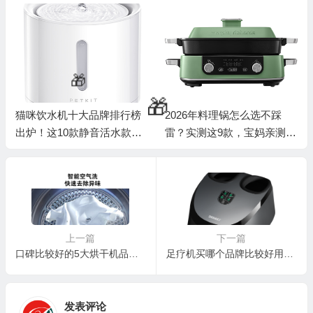
🎁
💰
猫咪饮水机十大品牌排行榜
2026年料理锅怎么选不踩
出炉！这10款静音活水款让
雷？实测这9款，宝妈亲测好
喵主子爱上喝水
用才敢说！
上一篇
下一篇
口碑比较好的5大烘干机品牌，这5款总有一款合适你
足疗机买哪个品牌比较好用？2024年足疗机主流品牌前10名推荐
💰
发表评论