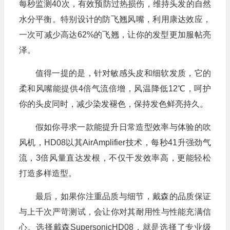
每秒监测40次，有效预防过热损伤，维持头发的自然
水分平衡。特别设计的防飞翘风嘴，利用康达效应，
一次可减少高达62%的飞翘，让你的发型更加服帖亮
泽。
值得一提的是，针对敏感头皮和细软发质，它的
柔和风嘴能提供4倍气流倍增，风温降低12℃，呵护
你的头皮同时，减少染发褪色，保持发色鲜亮持久。
假如你寻求一款能提升日常造型效率与体验的吹
风机，HD08以其AirAmplifier技术，每秒41升强劲气
流，3倍风量直达发根，不仅干发效率高，更能轻松
打造多样造型。
最后，如果你注重品质与细节，戴森的品质保证
与上千次严苛测试，会让你对其耐用性与性能充满信
心。选择戴森SupersonicHD08，就是选择了专业级