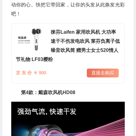
动你的心。快把它带回家，让你的头发从此焕发光彩
吧！
徕芬Laifen 家用吹风机 大功率
速干不伤发电吹风 莱芬负离子低
噪音吹风筒 赠男士女士520情人
节礼物 LF03樱粉
京 东 价 ￥ 900
直接去购买
第4款：戴森吹风机HD08