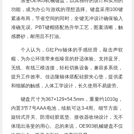
洛斐OE903机械键盘，以其独特的设计和实用的
🎁
功能，成为办公与游戏的理想选择。键盘采用100键
紧凑布局，节省空间的同时，全键无冲设计确保输入
准确无误。PBT键帽搭配热升华工艺，图案清晰，触
感磨砂，耐用且不打油。
个人认为，G红Pro轴体的手感丝滑，敲击声软
糯，为办公环境带来低噪音的舒适体验。支持蓝牙、
无线、有线三模连接，轻松切换设备，兼容多系统，
提升工作效率。佳达隆轴体搭配硅胶夹心垫，提供柔
和细腻的触感，人体工学设计，长久使用不易疲劳。
键盘尺寸为367×129×54.5mm，重量约1010g，
🎁
内置3节7号AAA电池，续航可达3-4周。细节方面，
旋转式开关、防滑硅胶底垫、接收器收纳设计，无不
体现出洛斐的用心。总的来说，OE903机械键盘不仅