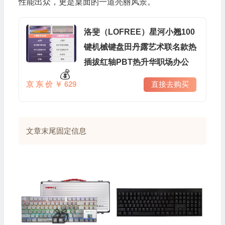
性能出众，更是桌面的一道亮丽风景。
洛斐（LOFREE）星河小翘100
键机械键盘田丹露艺术联名款热
插拔红轴PBT热升华职场办公
京 东 价 ￥ 629
直接去购买
文章末尾固定信息