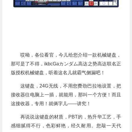
哎呦，各位看官，今儿给您介绍一款机械键盘，
那可是了不得，ikbcGaカンダム高达之势高达联名正
版授权机械键盘，听着这名儿就霸气侧漏吧！
这键盘，24G无线，不用您费劲巴拉地设置，把
接收器往电脑上一插，就能用，那叫一个方便！而且
这接收器，专用！就俩字儿——讲究！
再说说这键盘的材质，PBT的，热升华工艺，手
感细腻得不行，色彩鲜艳，经久耐用。您敲一天代