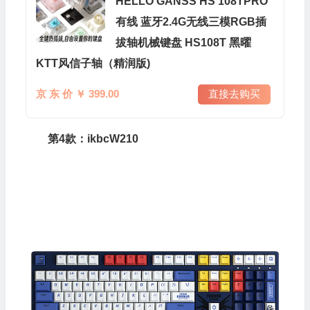
HELLO GANSS HS 108TPRO
有线 蓝牙2.4G无线三模RGB插
拔轴机械键盘 HS108T 黑曜
KTT风信子轴（精润版)
京 东 价 ￥ 399.00
直接去购买
第4款：ikbcW210