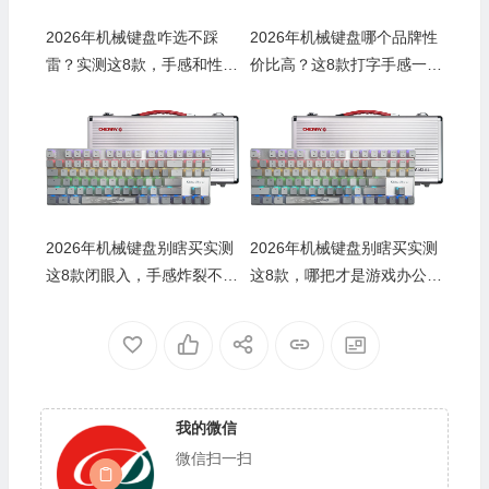
2026年机械键盘咋选不踩
2026年机械键盘哪个品牌性
🧧
雷？实测这8款，手感和性价
价比高？这8款打字手感一
比都绝了
流，游戏性能强，是你的最
佳选择
2026年机械键盘别瞎买实测
2026年机械键盘别瞎买实测
这8款闭眼入，手感炸裂不踩
这8款，哪把才是游戏办公双
雷
料王？
我的微信
微信扫一扫