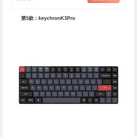
第5款：keychronK3Pro