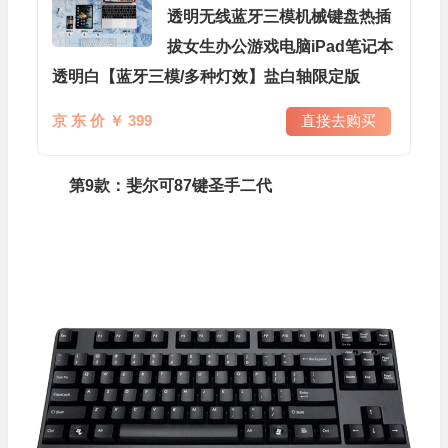
透明无线蓝牙三模机械键盘热插
拔女生办公游戏电脑iPad笔记本
透明白【蓝牙三模/多种灯效】盐白轴限定版
京 东 价 ￥ 399
直接去购买
第9款：斐尔可87键圣手二代