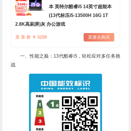
本 英特尔酷睿i5 14英寸超能本
(13代标压i5-13500H 16G 1T
2.8K高刷屏)灰 办公游戏
京 东 价 ￥ 5299
直接去购买
一、性能之巅：13代酷睿i5，轻松应对多任务挑
战