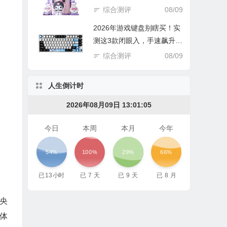
雷！
综合测评
08/09
2026年游戏键盘别瞎买！实
测这3款闭眼入，手速飙升不
踩雷！
综合测评
08/09
人生倒计时
2026年08月09日 13:01:06
今日
本周
本月
今年
54%
100%
29%
66%
已
13
小时
已
7
天
已
9
天
已
8
月
中央
觉体