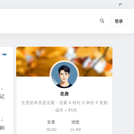
登录
，
老唐
记
生意的本质是流量：流量 X 转化 X 单价 X 复购
- 成本 = 利润
睐；
文章
浏览
，则
36182
14.4M