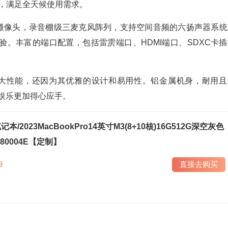
时，满足全天候使用需求。
Time高清摄像头，录音棚级三麦克风阵列，支持空间音频的六扬声器系
。丰富的端口配置，包括雷雳端口、HDMI端口、SDXC卡插
为其强大性能，还因为其优雅的设计和易用性。铝金属机身，耐用且
和娱乐更加得心应手。
笔记本/2023MacBookPro14英寸M3(8+10核)16G512G深空灰色
80004E【定制】
9
直接去购买