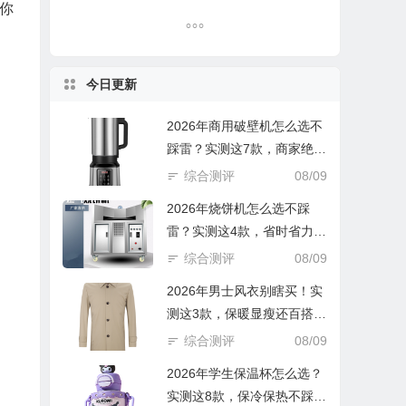
你
今日更新
2026年商用破壁机怎么选不
踩雷？实测这7款，商家绝不
会告诉你的避坑指南！
综合测评
08/09
2026年烧饼机怎么选不踩
雷？实测这4款，省时省力还
香脆！
综合测评
08/09
2026年男士风衣别瞎买！实
测这3款，保暖显瘦还百搭，
闭眼入不踩雷
综合测评
08/09
2026年学生保温杯怎么选？
实测这8款，保冷保热不踩